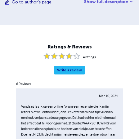
Show full description
Go to author's page
zal voor mij altijd een warme plek in mijn hart houden.
Een vervolg op dit boek is dan ook in de maak. Ik hoop
dat jullie net zo zullen genieten van het lezen van mijn
boeken als ik doe van het schrijven er van. Groet, nickje
Ratings & Reviews
4
ratings
Write a review
6
Reviews
Mar 10, 2021
Vandaag las ik op een online forum een recensie die ik mijn
lezers niet wil onthouden: John uit Rotterdam had zijn vriendin
een leuk verjaarscadeau gegeven. Dat had echter niet helemaal
het effect dat hij voor ogen had. :D Quote: WAARSCHUWING voor
iedereen die van plan is de boeken van nickje aan te schaffen.
Doe het NIET. Ik dacht mijn meisje een plezier te doen door haar