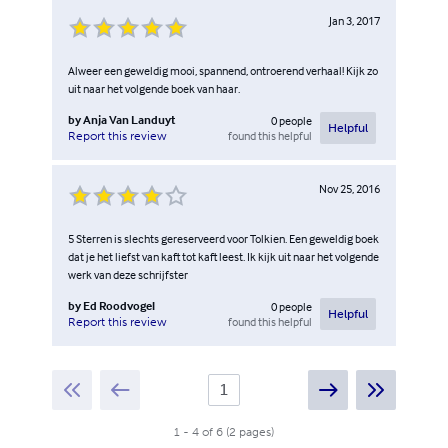
Jan 3, 2017
Alweer een geweldig mooi, spannend, ontroerend verhaal! Kijk zo
uit naar het volgende boek van haar.
by
Anja Van Landuyt
0
people
Helpful
found this helpful
Report this review
Nov 25, 2016
5 Sterren is slechts gereserveerd voor Tolkien. Een geweldig boek
dat je het liefst van kaft tot kaft leest. Ik kijk uit naar het volgende
werk van deze schrijfster
by
Ed Roodvogel
0
people
Helpful
found this helpful
Report this review
1
-
4
of
6
(
2
pages
)