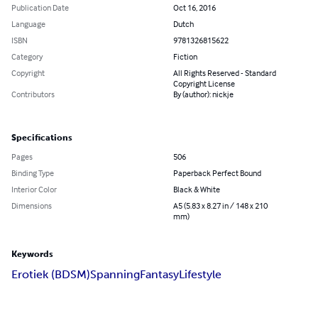
Publication Date
Oct 16, 2016
Language
Dutch
ISBN
9781326815622
Category
Fiction
Copyright
All Rights Reserved - Standard
Copyright License
Contributors
By (author): nickje
Specifications
Pages
506
Binding Type
Paperback Perfect Bound
Interior Color
Black & White
Dimensions
A5 (5.83 x 8.27 in / 148 x 210
mm)
Keywords
Erotiek (BDSM)
Spanning
Fantasy
Lifestyle