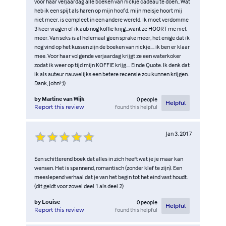
voor haar verjaardag alle boeken van nickje cadeau te doen.. Wat
heb ik een spijt als haren op mijn hoofd, mijn meisje hoort mij
niet meer, is compleet in een andere wereld. Ik moet verdomme
3 keer vragen of ik aub nog koffie krijg...want ze HOORT me niet
meer. Van seks is al helemaal geen sprake meer, het enige dat ik
nog vind op het kussen zijn de boeken van nickje.... ik ben er klaar
mee. Voor haar volgende verjaardag krijgt ze een waterkoker
zodat ik weer op tijd mijn KOFFIE krijg.... Einde Quote. Ik denk dat
ik als auteur nauwelijks een betere recensie zou kunnen krijgen.
Dank, John! :))
by
Martine van Wijk
0
people
Helpful
found this helpful
Report this review
Jan 3, 2017
Een schitterend boek dat alles in zich heeft wat je je maar kan
wensen. Het is spannend, romantisch (zonder klef te zijn). Een
meeslepend verhaal dat je van het begin tot het eind vast houdt.
(dit geldt voor zowel deel 1 als deel 2)
by
Louise
0
people
Helpful
found this helpful
Report this review