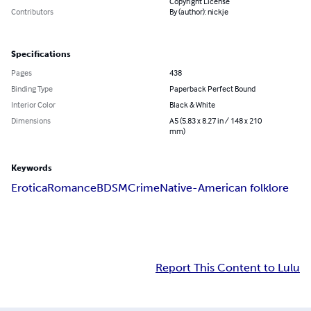
Copyright License
Contributors
By (author): nickje
Specifications
Pages
438
Binding Type
Paperback Perfect Bound
Interior Color
Black & White
Dimensions
A5 (5.83 x 8.27 in / 148 x 210
mm)
Keywords
Erotica
Romance
BDSM
Crime
Native-American folklore
Report This Content to Lulu