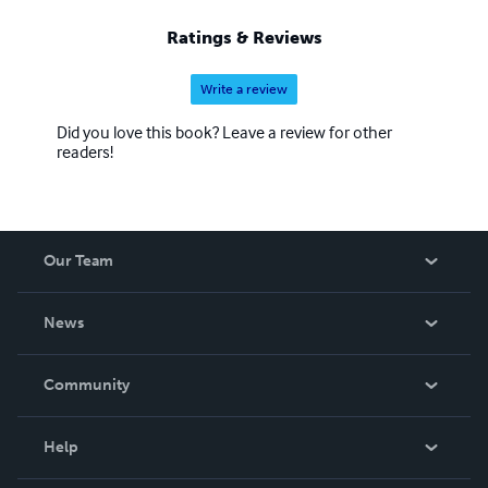
Ratings & Reviews
Write a review
Did you love this book? Leave a review for other
readers!
Our Team
About Us
News
Careers
In The News
Community
Events
Blog
Help
Videos