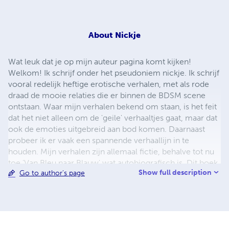
About
Nickje
Wat leuk dat je op mijn auteur pagina komt kijken!
Welkom! Ik schrijf onder het pseudoniem nickje. Ik schrijf
vooral redelijk heftige erotische verhalen, met als rode
draad de mooie relaties die er binnen de BDSM scene
ontstaan. Waar mijn verhalen bekend om staan, is het feit
dat het niet alleen om de 'geile' verhaaltjes gaat, maar dat
ook de emoties uitgebreid aan bod komen. Daarnaast
probeer ik er vaak een spannende verhaallijn in te
houden. Mijn verhalen zijn allemaal fictie, behalve tot nu
toe 'Van Bleu naar Blauw' wat autobiografisch is. Dit boek
Show full description
Go to author's page
zal voor mij altijd een warme plek in mijn hart houden.
Een vervolg op dit boek is dan ook in de maak. Ik hoop
dat jullie net zo zullen genieten van het lezen van mijn
boeken als ik doe van het schrijven er van. Groet, nickje