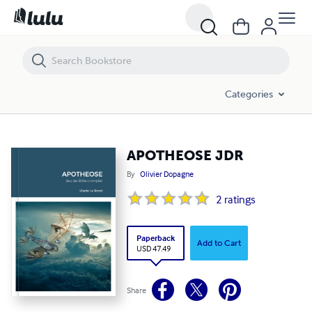
APOTHEOSE JDR
Categories
APOTHEOSE JDR
By
Olivier Dopagne
2
ratings
Paperback
Add to Cart
USD 47.49
Share