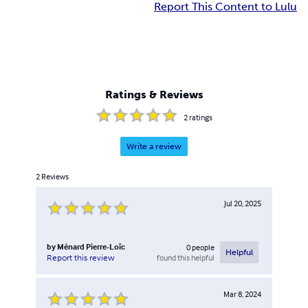
Report This Content to Lulu
Ratings & Reviews
2
ratings
Write a review
2
Reviews
Jul 20, 2025
by
Ménard Pierre-Loîc
0
people
Helpful
found this helpful
Report this review
Mar 8, 2024