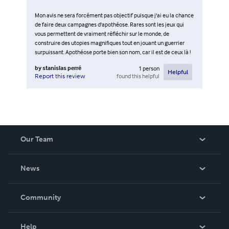
Mon avis ne sera forcément pas objectif puisque j'ai eu la chance
de faire deux campagnes d'apothéose. Rares sont les jeux qui
vous permettent de vraiment réfléchir sur le monde, de
construire des utopies magnifiques tout en jouant un guerrier
surpuissant. Apothéose porte bien son nom, car il est de ceux là !
by
stanislas perré
1
person
Helpful
found this helpful
Report this review
Our Team
About Us
News
Careers
In The News
Community
Events
Blog
Help