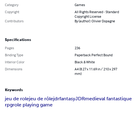
Category
Games
Copyright
All Rights Reserved - Standard
Copyright License
Contributors
By (author): Olivier Dopagne
Specifications
Pages
236
Binding Type
Paperback Perfect Bound
Interior Color
Black & White
Dimensions
A4 (8.27 x 11.69 in / 210 x 297
mm)
Keywords
jeu de role
jeu de rôle
jdr
fantasy
JDR
medieval fantastique
rpg
role playing game