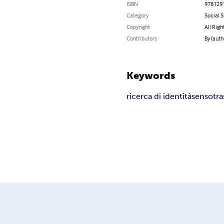
ISBN
978129
Category
Social 
Copyright
All Righ
Contributors
By (auth
Keywords
ricerca di identità
senso
tr