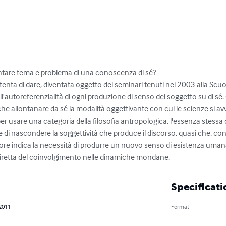
tare tema e problema di una conoscenza di sé? 

tenta di dare, diventata oggetto dei seminari tenuti nel 2003 alla Scuo
'autoreferenzialità di ogni produzione di senso del soggetto su di sé. C
 allontanare da sé la modalità oggettivante con cui le scienze si avvic
, per usare una categoria della filosofia antropologica, l'essenza stessa
e di nascondere la soggettività che produce il discorso, quasi che, con
tore indica la necessità di produrre un nuovo senso di esistenza umana 
iretta del coinvolgimento nelle dinamiche mondane.
Specificati
 2011
Format