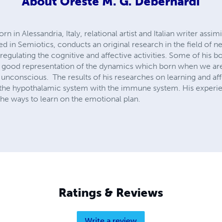
About
Oreste M. G. Debernardi
 in Alessandria, Italy, relational artist and Italian writer assimi
d in Semiotics, conducts an original research in the field of n
egulating the cognitive and affective activities. Some of his bo
r a good representation of the dynamics which born when we ar
unconscious. The results of his researches on learning and affe
f the hypothalamic system with the immune system. His experie
 the ways to learn on the emotional plan.
Ratings & Reviews
Write a review