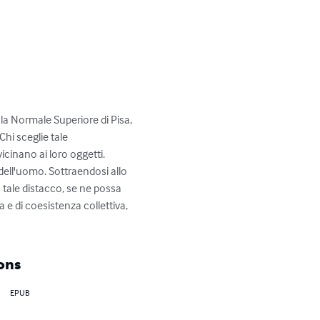
la Normale Superiore di Pisa, 
hi sceglie tale 
inano ai loro oggetti. 

 dell'uomo. Sottraendosi allo 
 tale distacco, se ne possa 
e di coesistenza collettiva, 
ons
EPUB