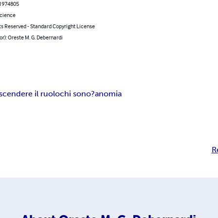
1974805
Science
ts Reserved - Standard Copyright License
or): Oreste M. G. Debernardi
ascendere il ruolo
chi sono?
anomia
R