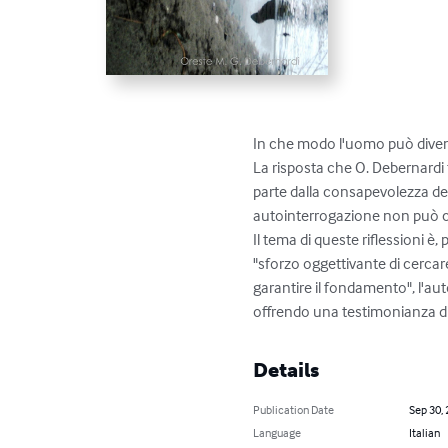
In che modo l'uomo può diven
La risposta che O. Debernardi 
parte dalla consapevolezza dell
autointerrogazione non può che
Il tema di queste riflessioni è
"sforzo oggettivante di cercar
garantire il fondamento", l'au
offrendo una testimonianza d
Details
Publication Date
Sep 30,
Language
Italian