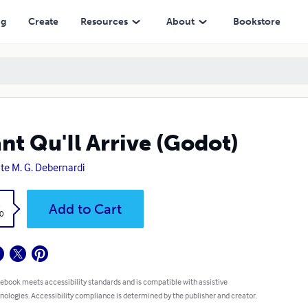
ng
Create
Resources
About
Bookstore
nt Qu'Il Arrive (Godot)
te M. G. Debernardi
k
Add to Cart
0
 ebook meets accessibility standards and is compatible with assistive
nologies. Accessibility compliance is determined by the publisher and creator.