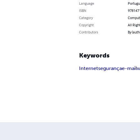
Language
Portugu
ISBN
978147
Category
Compute
Copyright
All Righ
Contributors
By (auth
Keywords
Internet
segurança
e-mail
w