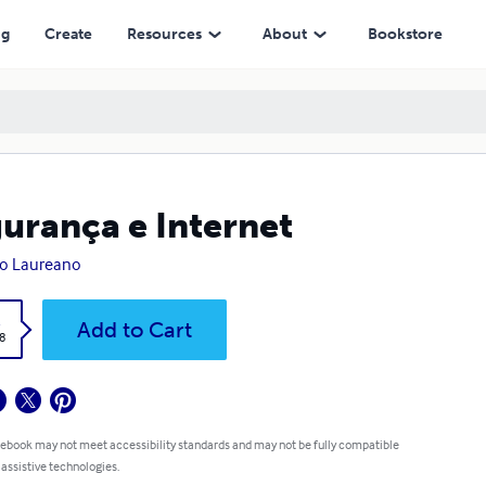
ng
Create
Resources
About
Bookstore
urança e Internet
o Laureano
k
Add to Cart
8
 ebook may not meet accessibility standards and may not be fully compatible
 assistive technologies.