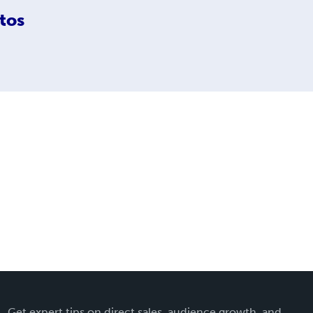
tos
Get expert tips on direct sales, audience growth, and