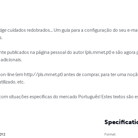
ige cuidados redobrados... Um guia para a configuração do seu e-mail,
.

nte publicados na página pessoal do autor (pls.mrnet.pt) e são agora 
dicionais.

on-line (em http://pls.mrnet.pt) antes de comprar, para ter uma noção
ilizado, etc.

 com situações especificas do mercado Português! Estes textos são e
Specificati
2012
Format