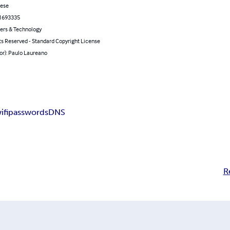
ese
1693335
rs & Technology
ts Reserved - Standard Copyright License
or): Paulo Laureano
ifi
passwords
DNS
R