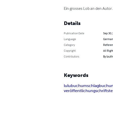
Ein grosses Lob an den Autor .
Details
Publication Date
Sep 30,
Language
German
Category
Refere
Copyright
All Righ
Contributors
By (auth
Keywords
lulu
buch
umschlag
buchum
veröffentlichung
schriftste