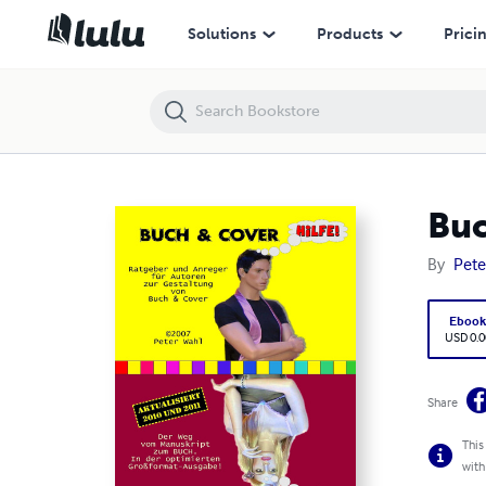
Buch und Cover Hilfe ! (optimiert)
Solutions
Products
Prici
Buc
By
Pete
Eboo
USD 0.0
Share
This
with