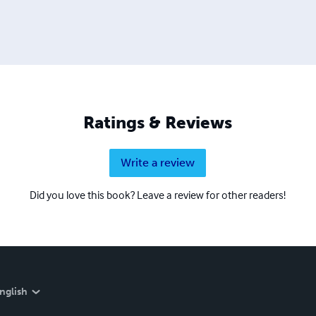
Ratings & Reviews
Write a review
Did you love this book? Leave a review for other readers!
nglish