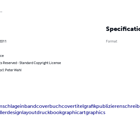
..
Specificati
 2011
Format
nce
ts Reserved - Standard Copyright License
or): Peter Wahl
schlag
einband
cover
buchcover
titel
grafik
publizieren
schrei
ller
design
layout
druck
book
graphic
art
graphics