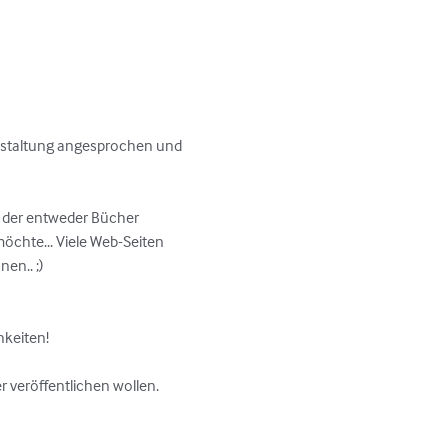
kgestaltung angesprochen und 
, der entweder Bücher 
öchte... Viele Web-Seiten 
n.. ;)

eiten! 

 veröffentlichen wollen. 
