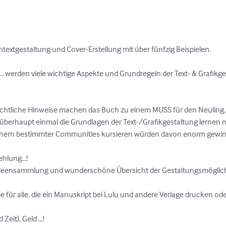
extgestaltung und Cover-Erstellung mit über fünfzig Beispielen.

g ... werden viele wichtige Aspekte und Grundregeln der Text- & Grafi
 rechtliche Hinweise machen das Buch zu einem MUSS für den Neuling
überhaupt einmal die Grundlagen der Text-/Grafikgestaltung lernen m
chern bestimmter Communities kursieren würden davon enorm gewinne
hlung...!

 Ideensammlung und wunderschöne Übersicht der Gestaltungsmöglichk
 für alle, die ein Manuskript bei Lulu und andere Verlage drucken oder
eit), Geld ...! 
