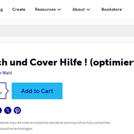
ng
Create
Resources
About
Bookstore
h und Cover Hilfe ! (optimier
r Wahl
k
Add to Cart
0
 ebook may not meet accessibility standards and may not be fully compatible
 assistive technologies.