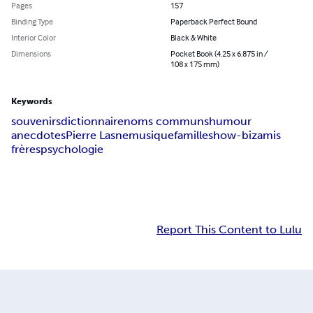
Pages
157
Binding Type
Paperback Perfect Bound
Interior Color
Black & White
Dimensions
Pocket Book (4.25 x 6.875 in /
108 x 175 mm)
Keywords
souvenirs
dictionnaire
noms communs
humour
anecdotes
Pierre Lasne
musique
famille
show-biz
amis
frères
psychologie
Report This Content to Lulu