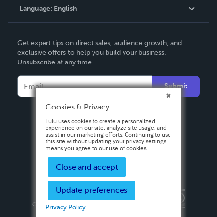
Language:
English
Contact Support
English
Get expert tips on direct sales, audience growth, and
Deutsch
exclusive offers to help you build your business.
Unsubscribe at any time.
Français
Italiano
Submit
Español
Cookies & Privacy
Lulu uses cookies to create a personalized
experience on our site, analyze site usage, and
assist in our marketing efforts. Continuing to use
this site without updating your privacy settings
means you agree to our use of cookies.
Close and accept
Update preferences
Privacy Policy
Terms & Conditions
Security
Copyright ©
2026 Lulu Press, Inc. All rights reserved.
Privacy Policy