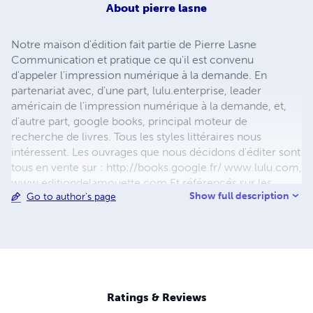
About
pierre lasne
Notre maison d'édition fait partie de Pierre Lasne
Communication et pratique ce qu'il est convenu
d'appeler l'impression numérique à la demande. En
partenariat avec, d'une part, lulu.enterprise, leader
américain de l'impression numérique à la demande, et,
d'autre part, google books, principal moteur de
recherche de livres. Tous les styles littéraires nous
intéressent. Les ouvrages que nous décidons d'éditer sont
tous en vente sur : http://books.google.fr/ www.lulu.com,
www.editiondelamouette.com Et référencés sur les
Show full description
Go to author's page
réseaux DILICOM, Chapitre.com, Place des Libraires,
Cultura, Decitre. En vente également dans toutes les
librairies indépendantes de France, Belgique, USA, Italie,
Portugal et Suisse.
Ratings & Reviews