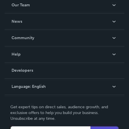
Our Team
About Us
News
Careers
In The News
Community
Events
Blog
Help
Videos
Order Lookup
Developers
Podcast
Knowledge Base
Language:
English
Contact Support
English
Get expert tips on direct sales, audience growth, and
Deutsch
exclusive offers to help you build your business.
Unsubscribe at any time.
Français