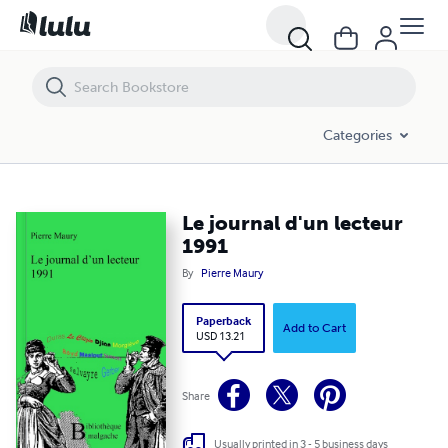
Le journal d'un lecteur 1991
Categories
Le journal d'un lecteur
1991
By
Pierre Maury
Paperback
Add to Cart
USD 13.21
Share
Usually printed in 3 - 5 business days