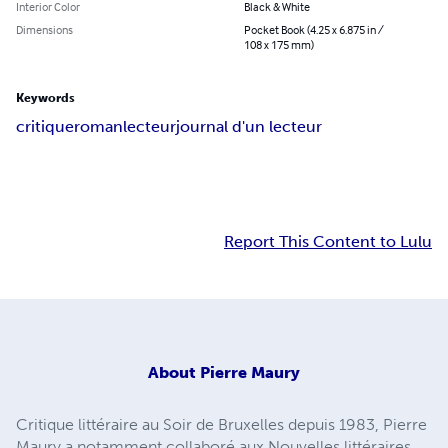
Interior Color
Black & White
Dimensions
Pocket Book (4.25 x 6.875 in /
108 x 175 mm)
Keywords
critique
roman
lecteur
journal d'un lecteur
Report This Content to Lulu
About
Pierre Maury
Critique littéraire au Soir de Bruxelles depuis 1983, Pierre
Maury a notamment collaboré aux Nouvelles littéraires,