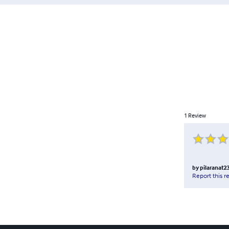
1
Review
by
pilaranat2
Report this r