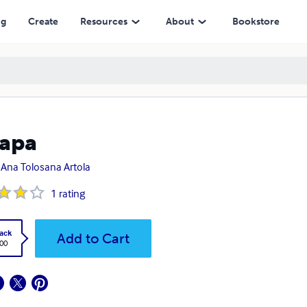
ng
Create
Resources
About
Bookstore
apa
r Ana Tolosana Artola
1
rating
ack
Add to Cart
.00