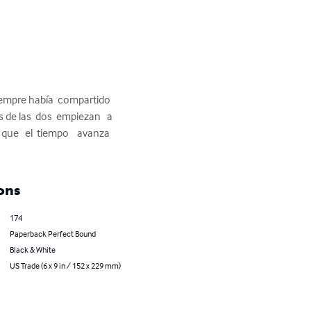
siempre había  compartido  
 de las  dos  empiezan   a  
ue   el  tiempo    avanza  
ons
174
Paperback Perfect Bound
Black & White
US Trade (6 x 9 in / 152 x 229 mm)