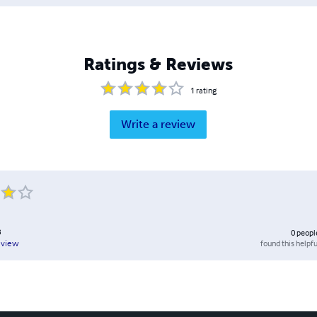
Ratings & Reviews
1
rating
Write a review
3
0
peopl
found this helpfu
eview