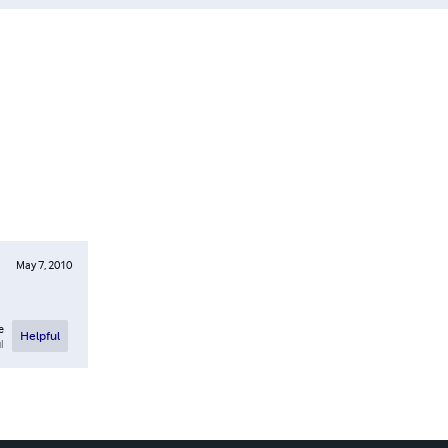
May 7, 2010
e
Helpful
l