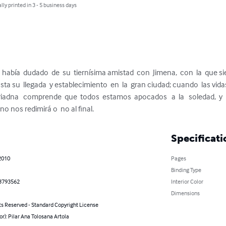
lly printed in 3 - 5 business days
 había  dudado  de  su  tiernísima amistad  con  Jimena,  con  la  que 
a su  llegada  y establecimiento  en  la  gran ciudad; cuando  las vidas
adna   comprende  que  todos  estamos  apocados   a  la   soledad,  y   q
ino nos redimirá o  no al final.
Specificati
2010
Pages
Binding Type
3793562
Interior Color
Dimensions
ts Reserved - Standard Copyright License
or): Pilar Ana Tolosana Artola