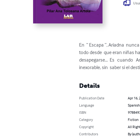
Usua
En  “ Escapa ”, Ariadna  nunca 
todo desde  que eran niñas hast
desapegarse…  Es   cuando   Ari
inexorable, sin  saber si el dest
Details
Publication Date
Apr 16, 
Language
Spanish
ISBN
978849
Category
Fiction
Copyright
All Righ
Contributors
By (auth