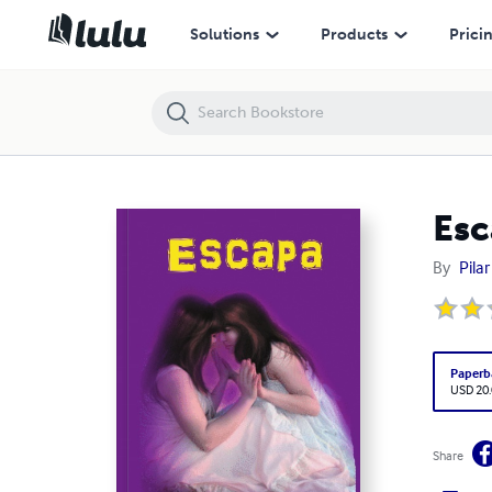
Escapa
Solutions
Products
Prici
Esc
By
Pila
Paperb
USD 20
Share