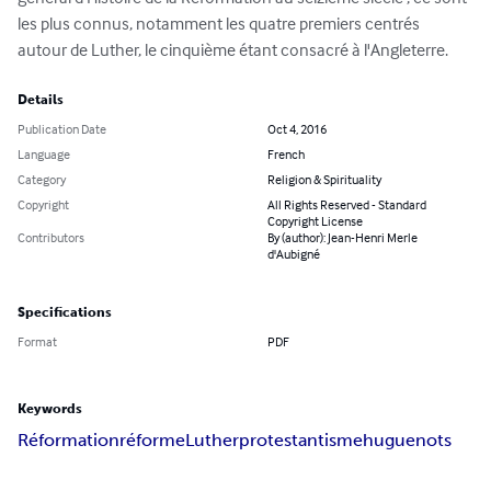
les plus connus, notamment les quatre premiers centrés 
autour de Luther, le cinquième étant consacré à l'Angleterre.
Details
Publication Date
Oct 4, 2016
Language
French
Category
Religion & Spirituality
Copyright
All Rights Reserved - Standard
Copyright License
Contributors
By (author): Jean-Henri Merle
d'Aubigné
Specifications
Format
PDF
Keywords
Réformation
réforme
Luther
protestantisme
huguenots