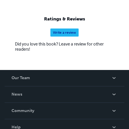
Ratings & Reviews
Write a review
Did you love this book? Leave a review for other
readers!
Our Team
About Us
News
Careers
In The News
Community
Events
Blog
Help