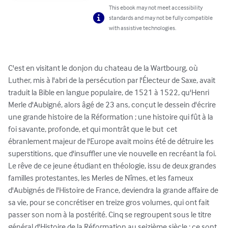
This ebook may not meet accessibility
standards and may not be fully compatible
with assistive technologies.
C'est en visitant le donjon du chateau de la Wartbourg, où 
Luther, mis à l'abri de la persécution par l'Électeur de Saxe, avait 
traduit la Bible en langue populaire, de 1521 à 1522, qu'Henri 
Merle d'Aubigné, alors âgé de 23 ans, conçut le dessein d'écrire 
une grande histoire de la Réformation ; une histoire qui fût à la 
foi savante, profonde, et qui montrât que le but  cet 
ébranlement majeur de l'Europe avait moins été de détruire les 
superstitions, que d'insuffler une vie nouvelle en recréant la foi. 
Le rêve de ce jeune étudiant en théologie, issu de deux grandes 
familles protestantes, les Merles de Nîmes, et les fameux 
d'Aubignés de l'Histoire de France, deviendra la grande affaire de 
sa vie, pour se concrétiser en treize gros volumes, qui ont fait 
passer son nom à la postérité. Cinq se regroupent sous le titre 
général d'Histoire de la Réformation au seizième siècle ; ce sont 