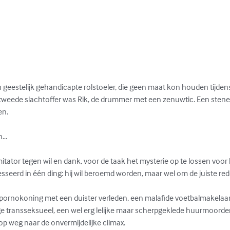
n geestelijk gehandicapte rolstoeler, die geen maat kon houden tijden
weede slachtoffer was Rik, de drummer met een zenuwtic. Een stenen 
n. 

n…

imitator tegen wil en dank, voor de taak het mysterie op te lossen voor
resseerd in één ding: hij wil beroemd worden, maar wel om de juiste red
n pornokoning met een duister verleden, een malafide voetbalmakelaar
e transseksueel, een wel erg lelijke maar scherpgeklede huurmoorden
p weg naar de onvermijdelijke climax.