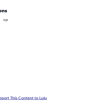
ons
PDF
eport This Content to Lulu