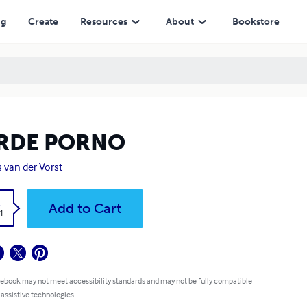
ng
Create
Resources
About
Bookstore
RDE PORNO
 van der Vorst
k
Add to Cart
1
 ebook may not meet accessibility standards and may not be fully compatible
 assistive technologies.