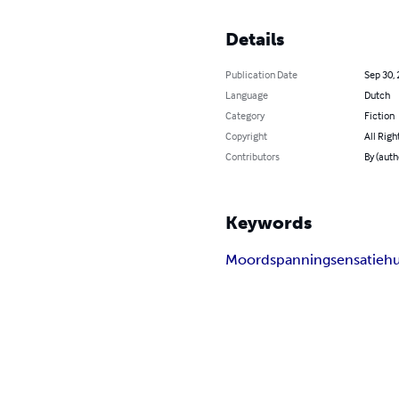
Details
Publication Date
Sep 30,
Language
Dutch
Category
Fiction
Copyright
All Righ
Contributors
By (auth
Keywords
Moord
spanning
sensatie
h