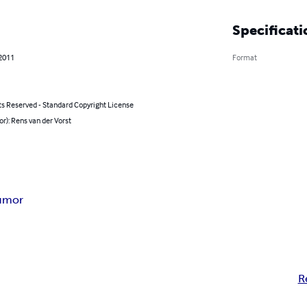
Specificati
 2011
Format
ts Reserved - Standard Copyright License
or): Rens van der Vorst
umor
R