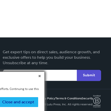
Get expert tips on direct sales, audience growth, and
exclusive offers to help you build your business.
Unsubscribe at any time.
Submit
fforts. Continuing to use this
Privacy Policy
Terms & Conditions
Security
Close and accept
Copyright ©
2026 Lulu Press, Inc. All rights reserved.