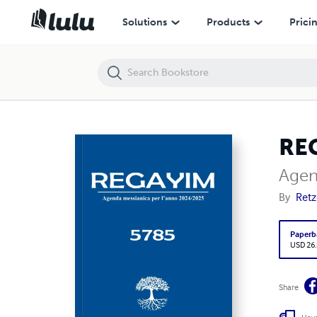
REGAYIM
Solutions
Products
Prici
RE
Agen
By
Retz
Paperb
USD 26
Share