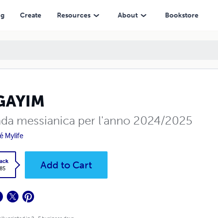
ng
Create
Resources
About
Bookstore
GAYIM
da messianica per l'anno 2024/2025
é Mylife
ack
Add to Cart
.85