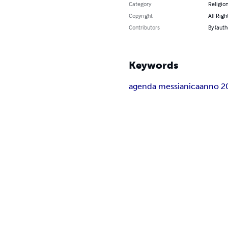
Category
Religion
Copyright
All Righ
Contributors
By (auth
Keywords
agenda messianica
anno 2