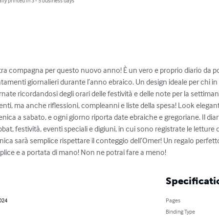
lly printed in 3 - 5 business days
ra compagna per questo nuovo anno! È un vero e proprio diario da po
untamenti giornalieri durante l’anno ebraico. Un design ideale per chi i
rnate ricordandosi degli orari delle festività e delle note per la settim
i, ma anche riflessioni, compleanni e liste della spesa! Look elegan
ica a sabato, e ogni giorno riporta date ebraiche e gregoriane. Il dia
, festività, eventi speciali e digiuni, in cui sono registrate le letture de
ca sarà semplice rispettare il conteggio dell’Omer! Un regalo perfetto 
mplice e a portata di mano! Non ne potrai fare a meno!
Specificati
2024
Pages
Binding Type