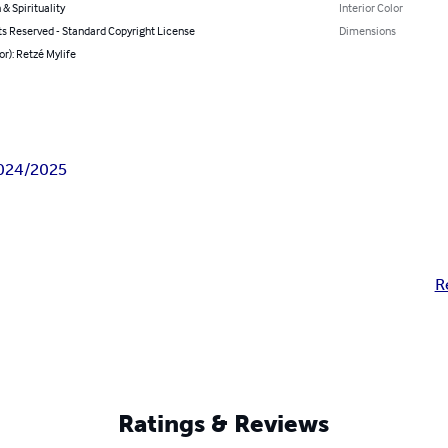
 & Spirituality
Interior Color
ts Reserved - Standard Copyright License
Dimensions
or): Retzé Mylife
024/2025
R
Ratings & Reviews