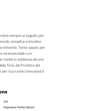
rtare sempre al seguito per 
n modo semplice e intuitivo 
ana entrante. Tanto spazio per 
te ed essenziale con 
rio mette in evidenza alcune 
lla Torà, dei Profeti e del 
per i tuoi amici messianici! 
ons
232
Paperback Perfect Bound