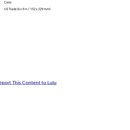
Color
US Trade (6 x 9 in / 152 x 229 mm)
eport This Content to Lulu