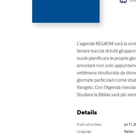
Usua
L’agenda REGAYIM sarà la vost
tenere traccia di tutti gli app
vuole pianificare le proprie gio
annotare non solo appuntament
settimana strutturata da domen
giornate particolari come shabbat
Vangelo. Con l’Agenda messiani
Studiare la Bibbia sarà più se
Details
Publication Date
Jul 11, 
Language
Italian