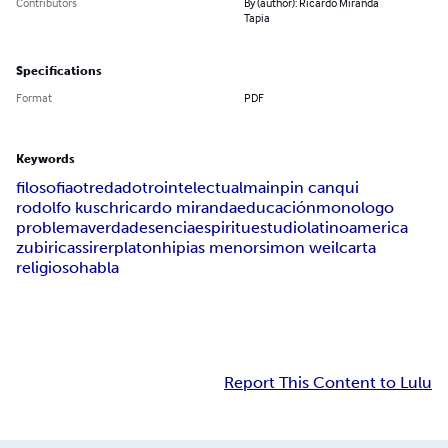
Contributors
By (author): Ricardo Miranda
Tapia
Specifications
Format
PDF
Keywords
filosofia
otredad
otro
intelectual
mainpin canqui
rodolfo kusch
ricardo miranda
educación
monologo
problema
verdad
esencia
espiritu
estudio
latinoamerica
zubiri
cassirer
platon
hipias menor
simon weil
carta
religioso
habla
Report This Content to Lulu