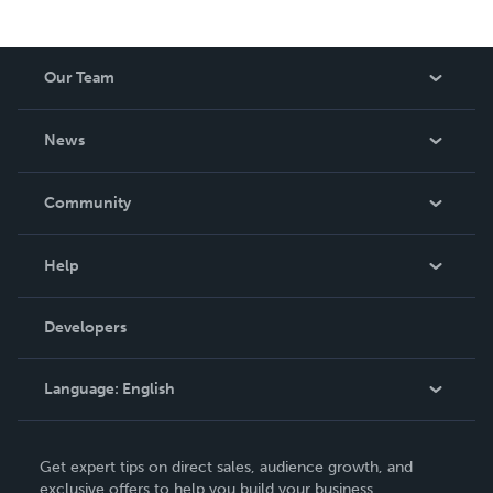
Our Team
About Us
News
Careers
In The News
Community
Events
Blog
Help
Videos
Order Lookup
Developers
Podcast
Knowledge Base
Language:
English
Contact Support
English
Get expert tips on direct sales, audience growth, and
Deutsch
exclusive offers to help you build your business.