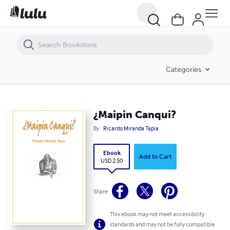
¿Maipin Canqui?
Categories
¿Maipin Canqui?
By
Ricardo Miranda Tapia
Ebook
Add to Cart
USD 2.50
Share
This ebook may not meet accessibility
standards and may not be fully compatible