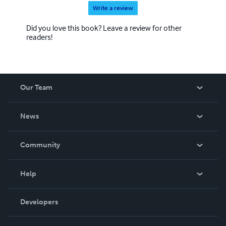
Write a review
Did you love this book? Leave a review for other
readers!
Our Team
About Us
News
Careers
In The News
Community
Events
Blog
Help
Videos
Order Lookup
Developers
Podcast
Knowledge Base