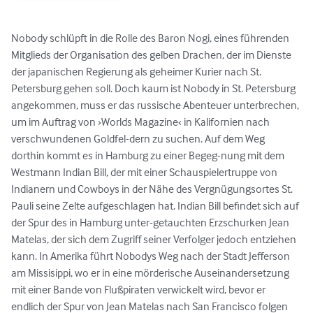
Nobody schlüpft in die Rolle des Baron Nogi, eines führenden 
Mitglieds der Organisation des gelben Drachen, der im Dienste 
der japanischen Regierung als geheimer Kurier nach St. 
Petersburg gehen soll. Doch kaum ist Nobody in St. Petersburg 
angekommen, muss er das russische Abenteuer unterbrechen, 
um im Auftrag von ›Worlds Magazine‹ in Kalifornien nach 
verschwundenen Goldfel-dern zu suchen. Auf dem Weg 
dorthin kommt es in Hamburg zu einer Begeg-nung mit dem 
Westmann Indian Bill, der mit einer Schauspielertruppe von 
Indianern und Cowboys in der Nähe des Vergnügungsortes St. 
Pauli seine Zelte aufgeschlagen hat. Indian Bill befindet sich auf 
der Spur des in Hamburg unter-getauchten Erzschurken Jean 
Matelas, der sich dem Zugriff seiner Verfolger jedoch entziehen 
kann. In Amerika führt Nobodys Weg nach der Stadt Jefferson 
am Missisippi, wo er in eine mörderische Auseinandersetzung 
mit einer Bande von Flußpiraten verwickelt wird, bevor er 
endlich der Spur von Jean Matelas nach San Francisco folgen 