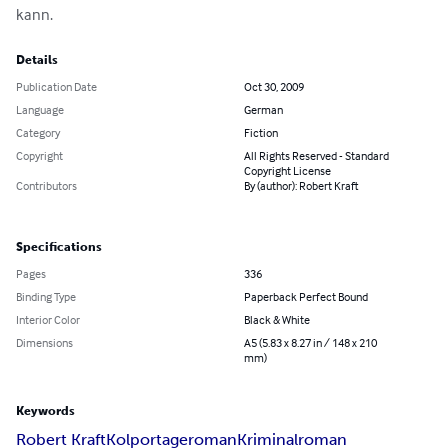
kann.
Details
Publication Date
Oct 30, 2009
Language
German
Category
Fiction
Copyright
All Rights Reserved - Standard
Copyright License
Contributors
By (author): Robert Kraft
Specifications
Pages
336
Binding Type
Paperback Perfect Bound
Interior Color
Black & White
Dimensions
A5 (5.83 x 8.27 in / 148 x 210
mm)
Keywords
Robert Kraft
Kolportageroman
Kriminalroman