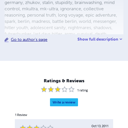
germany, zhukov, stalin, stupidity, brainwashing, mind
control, mkultra, mk-ultra, ignorance, collective
reasoning, personal truth, long voyage, epic adventure,
spark, berlin, madness, battle berlin, world, messenger,
hitler youth, adolescent sanity, nightmares, shadows,
fuhrerbunker, last days hitler, army, survival, death,
Show full description
Go to author's page
mortality, reich chancellery, drunk guard, dealing with
death, light aircraft, luftwaffe storch, fieseler, german
aircraft, bavaria, female pilot, female test pilot, hanna
reitsch, adolf hitler, apocalypse, city warfare, conqueror,
conquered, appeasement, fuhrer, nazism, fascism, flight,
babble, ends means, self abuse, prayer, perception,
forgiveness, esp, breakthrough, surrender, slavery,
Ratings & Reviews
holocaust, defensive positions, ration
1
rating
Write a review
1
Review
Oct 13, 2011