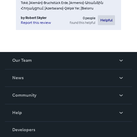
Tokë, [Alemán]-Bruchstück Erde, [Armenio]-Առանձին
Հողակցում, [Azerbaiano]-Qəlpə Yer, [Bielorru
by
Robert Skyler
0
people
Helpful
found this helpful
Report this review
Our Team
About Us
News
Careers
In The News
Community
Events
Blog
Help
Videos
Order Lookup
Developers
Podcast