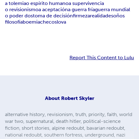
a tolemia
o espírito humano
a supervivencia
o revisionismo
a aceptación
a guerra fría
guerra mundial
o poder dos
toma de decisión
firmeza
realidade
soños
filosofía
boemia
checoslova
Report This Content to Lulu
About
Robert Skyler
alternative history, revisionism, truth, priority, faith, world
war two, supernatural, death hitler, political-science
fiction, short stories, alpine redoubt, bavarian redoubt,
national redoubt, southern fortress, underground, nazi