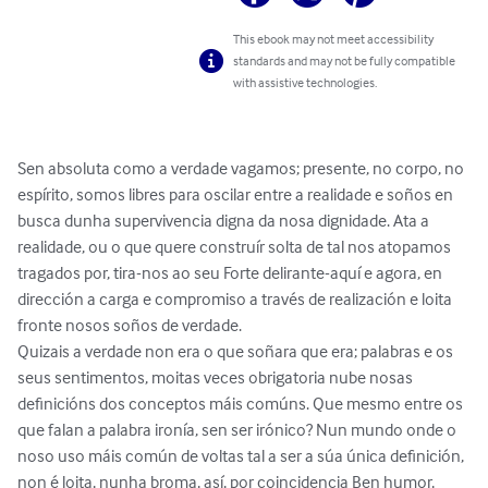
This ebook may not meet accessibility
standards and may not be fully compatible
with assistive technologies.
Sen absoluta como a verdade vagamos; presente, no corpo, no 
espírito, somos libres para oscilar entre a realidade e soños en 
busca dunha supervivencia digna da nosa dignidade. Ata a 
realidade, ou o que quere construír solta de tal nos atopamos 
tragados por, tira-nos ao seu Forte delirante-aquí e agora, en 
dirección a carga e compromiso a través de realización e loita 
fronte nosos soños de verdade.

Quizais a verdade non era o que soñara que era; palabras e os 
seus sentimentos, moitas veces obrigatoria nube nosas 
definicións dos conceptos máis comúns. Que mesmo entre os 
que falan a palabra ironía, sen ser irónico? Nun mundo onde o 
noso uso máis común de voltas tal a ser a súa única definición, 
non é loita, nunha broma, así, por coincidencia Ben humor, 