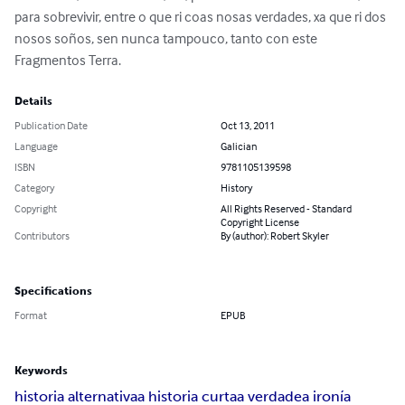
para sobrevivir, entre o que ri coas nosas verdades, xa que ri dos 
nosos soños, sen nunca tampouco, tanto con este 
Fragmentos Terra.
Details
Publication Date
Oct 13, 2011
Language
Galician
ISBN
9781105139598
Category
History
Copyright
All Rights Reserved - Standard
Copyright License
Contributors
By (author): Robert Skyler
Specifications
Format
EPUB
Keywords
historia alternativa
a historia curta
a verdade
a ironía