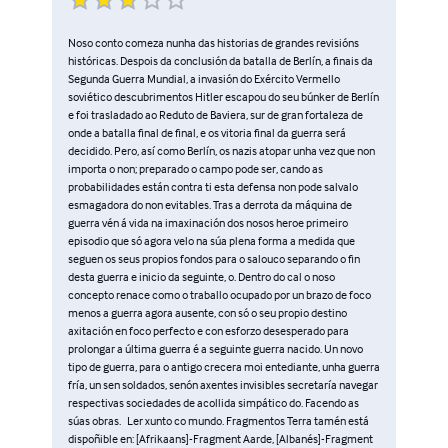
Noso conto comeza nunha das historias de grandes revisións
históricas. Despois da conclusión da batalla de Berlín, a finais da
Segunda Guerra Mundial, a invasión do Exército Vermello
soviético descubrimentos Hitler escapou do seu búnker de Berlín
e foi trasladado ao Reduto de Baviera, sur de gran fortaleza de
onde a batalla final de final, e os vitoria final da guerra será
decidido. Pero, así como Berlín, os nazis atopar unha vez que non
importa o non; preparado o campo pode ser, cando as
probabilidades están contra ti esta defensa non pode salvalo
esmagadora do non evitables. Tras a derrota da máquina de
guerra vén á vida na imaxinación dos nosos heroe primeiro
episodio que só agora velo na súa plena forma a medida que
seguen os seus propios fondos para o salouco separando o fin
desta guerra e inicio da seguinte, o. Dentro do cal o noso
concepto renace como o traballo ocupado por un brazo de foco
menos a guerra agora ausente, con só o seu propio destino
axitación en foco perfecto e con esforzo desesperado para
prolongar a última guerra é a seguinte guerra nacido. Un novo
tipo de guerra, para o antigo crecera moi entediante, unha guerra
fría, un sen soldados, senón axentes invisibles secretaría navegar
respectivas sociedades de acollida simpático do. Facendo as
súas obras. Ler xunto co mundo. Fragmentos Terra tamén está
dispoñible en: [Afrikaans]-Fragment Aarde, [Albanés]-Fragment