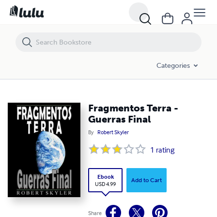
Fragmentos Terra - Guerras Final
Categories
Fragmentos Terra -
Guerras Final
By
Robert Skyler
1
rating
Ebook
Add to Cart
USD 4.99
Share