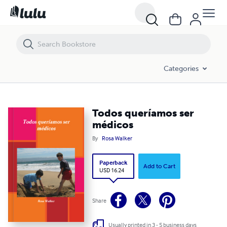
Todos queríamos ser médicos
Categories
Todos queríamos ser
médicos
By
Rosa Walker
Paperback
Add to Cart
USD 16.24
Share
Usually printed in 3 - 5 business days