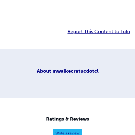
Report This Content to Lulu
About
mwalkecratucdotcl
Ratings & Reviews
Write a review