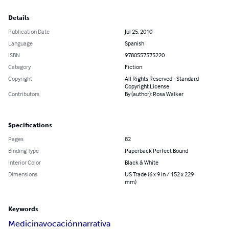
Details
Publication Date
Jul 25, 2010
Language
Spanish
ISBN
9780557575220
Category
Fiction
Copyright
All Rights Reserved - Standard
Copyright License
Contributors
By (author): Rosa Walker
Specifications
Pages
82
Binding Type
Paperback Perfect Bound
Interior Color
Black & White
Dimensions
US Trade (6 x 9 in / 152 x 229
mm)
Keywords
Medicina
vocación
narrativa