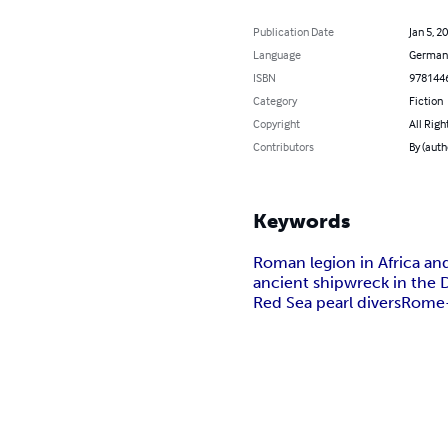
Publication Date
Jan 5, 2
Language
German
ISBN
978144
Category
Fiction
Copyright
All Righ
Contributors
By (auth
Keywords
Roman legion in Africa an
ancient shipwreck in the 
Red Sea pearl divers
Rome-