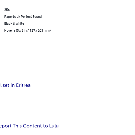
256
Paperback Perfect Bound
Black & White
Novella (5 x 8 in / 127 x 203 mm)
l set in Eritrea
eport This Content to Lulu