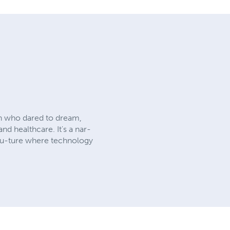
ean who dared to dream,
nd healthcare. It's a nar-
 fu-ture where technology