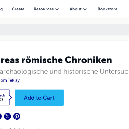
ng
Create
Resources
About
Bookstore
treas römische Chroniken
 archäologische und historische Untersu
som Teklay
ack
Add to Cart
.78