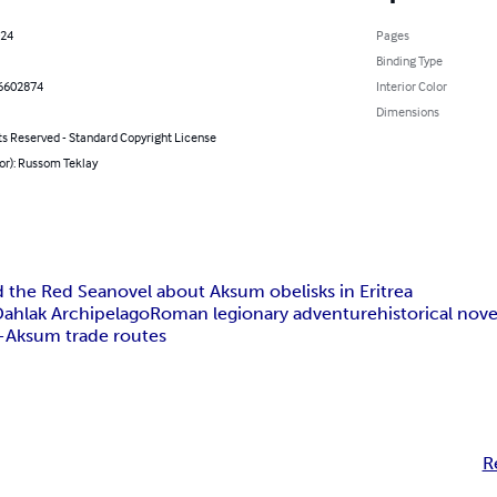
024
Pages
Binding Type
6602874
Interior Color
Dimensions
ts Reserved - Standard Copyright License
or): Russom Teklay
d the Red Sea
novel about Aksum obelisks in Eritrea
Dahlak Archipelago
Roman legionary adventure
historical nove
Aksum trade routes
R