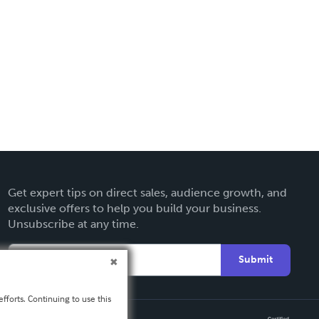
Get expert tips on direct sales, audience growth, and
exclusive offers to help you build your business.
Unsubscribe at any time.
Submit
fforts. Continuing to use this