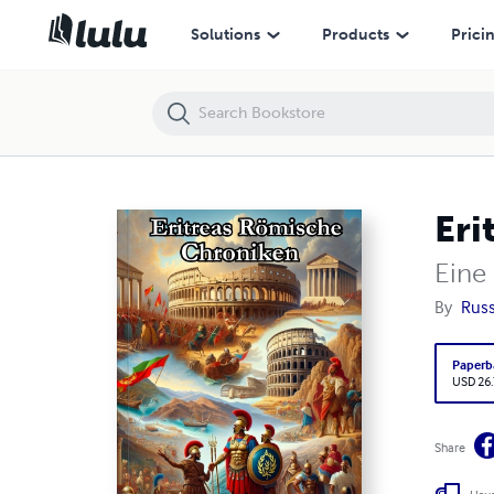
Eritreas römische Chroniken
Solutions
Products
Prici
Eri
Eine
By
Rus
Paperb
USD 26
Share