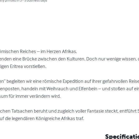
lly printed in 3 - 5 business days
ömischen Reiches – im Herzen Afrikas.

senden eine Brücke zwischen den Kulturen. Doch nur wenige wissen, 
igen Eritrea vorstießen.

n“ begleiten wir eine römische Expedition auf ihrer gefahrvollen Reis
ßenposten, handeln mit Weihrauch und Elfenbein – und stoßen auf ei
sum für immer verändern wird.

chen Tatsachen beruht und zugleich voller Fantasie steckt, entführt Sie
f die legendären Königreiche Afrikas traf.
Specificati