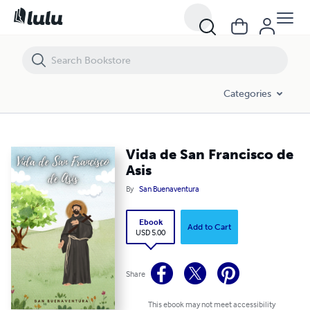
Vida de San Francisco de Asis
Categories
Vida de San Francisco de
Asis
By
San Buenaventura
Ebook
Add to Cart
USD 5.00
Share
This ebook may not meet accessibility