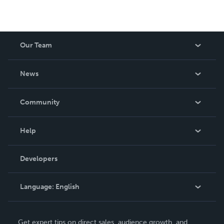
Our Team
About Us
News
Careers
In The News
Community
Events
Blog
Help
Videos
Order Lookup
Developers
Podcast
Knowledge Base
Language:
English
Contact Support
English
Get expert tips on direct sales, audience growth, and