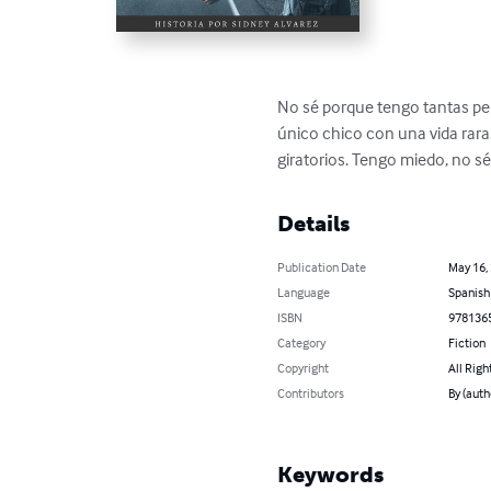
No sé porque tengo tantas per
único chico con una vida rara
giratorios. Tengo miedo, no 
Details
Publication Date
May 16,
Language
Spanish
ISBN
978136
Category
Fiction
Copyright
All Righ
Contributors
By (auth
Keywords