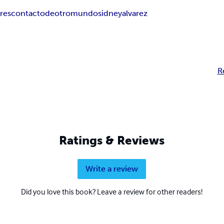
tres
contactodeotromundo
sidneyalvarez
R
Ratings & Reviews
Write a review
Did you love this book? Leave a review for other readers!