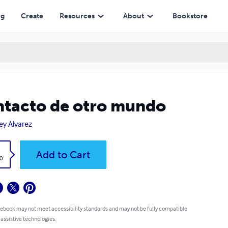
ng
Create
Resources
About
Bookstore
tacto de otro mundo
ey Alvarez
k
Add to Cart
0
 ebook may not meet accessibility standards and may not be fully compatible
 assistive technologies.