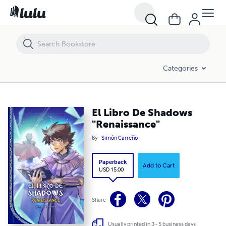
El Libro De Shadows "Renaissance"
Categories
El Libro De Shadows
"Renaissance"
By
Simón Carreño
Paperback
Add to Cart
USD 15.00
Share
Usually printed in 3 - 5 business days