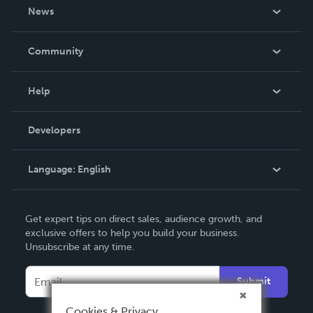
About Us
News
Careers
In The News
Community
Events
Blog
Help
Videos
Order Lookup
Developers
Podcast
Knowledge Base
Language:
English
Contact Support
English
Get expert tips on direct sales, audience growth, and
Deutsch
exclusive offers to help you build your business.
Unsubscribe at any time.
Français
Italiano
Submit
Español
Cookies & Privacy