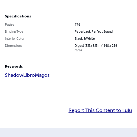
Specifications
Pages
176
Binding Type
Paperback Perfect Bound
Interior Color
Black & White
Dimensions
Digest (5.5 x 8.5 in / 140 x 216
mm)
Keywords
Shadow
Libro
Magos
Report This Content to Lulu