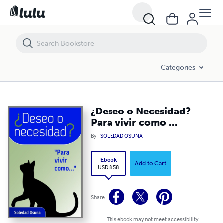
¿Deseo o Necesidad? Para vivir como ...
Categories
¿Deseo o Necesidad?
Para vivir como ...
By
SOLEDAD OSUNA
Ebook
Add to Cart
USD 8.58
Share
This ebook may not meet accessibility