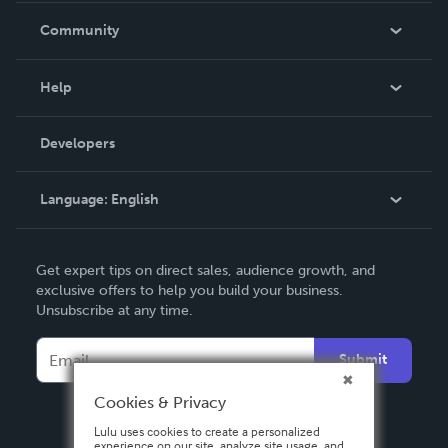
In The News
Community
Events
Blog
Help
Videos
Order Lookup
Developers
Podcast
Knowledge Base
Language:
English
Contact Support
English
Get expert tips on direct sales, audience growth, and
Deutsch
exclusive offers to help you build your business.
Unsubscribe at any time.
Français
Italiano
Submit
Español
Cookies & Privacy
Lulu uses cookies to create a personalized
experience on our site, analyze site usage, and