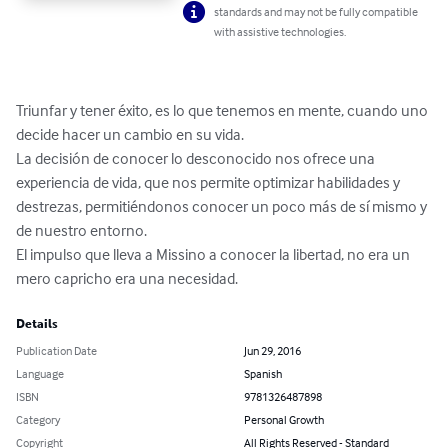
standards and may not be fully compatible
with assistive technologies.
Triunfar y tener éxito, es lo que tenemos en mente, cuando uno 
decide hacer un cambio en su vida.

La decisión de conocer lo desconocido nos ofrece una 
experiencia de vida, que nos permite optimizar habilidades y 
destrezas, permitiéndonos conocer un poco más de sí mismo y 
de nuestro entorno. 

El impulso que lleva a Missino a conocer la libertad, no era un 
mero capricho era una necesidad.
Details
Publication Date
Jun 29, 2016
Language
Spanish
ISBN
9781326487898
Category
Personal Growth
Copyright
All Rights Reserved - Standard