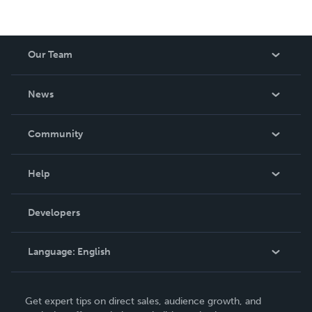
Our Team
About Us
News
Careers
In The News
Community
Events
Blog
Help
Videos
Order Lookup
Developers
Podcast
Knowledge Base
Language:
English
Contact Support
English
Get expert tips on direct sales, audience growth, and
Deutsch