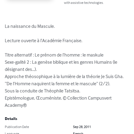
with assistive technologies.
La naissance du Mascule.

Lecture ouverte à l’Académie Française.

Titre alternatif : Le prénom de l’homme : le maskule

Sexe-galité 2 : La genèse biblique et les genres Humains (le 
désignant des…).

Approche théosophique à la lumière de la théorie Je Suis Gha.

‘‘De l’Homme naquirent la femme et le mascule’’ (2/2).

Sous la conduite de Théophile Tatsitsa.

Epistémologue, Œcuméniste. © Collection Campusvert 
Academy®
Details
Publication Date
Sep 28, 2011
Language
French