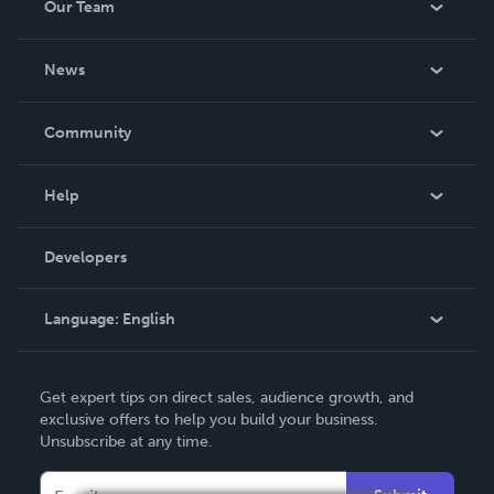
Our Team
About Us
News
Careers
In The News
Community
Events
Blog
Help
Videos
Order Lookup
Developers
Podcast
Knowledge Base
Language:
English
Contact Support
English
Get expert tips on direct sales, audience growth, and
Deutsch
exclusive offers to help you build your business.
Unsubscribe at any time.
Français
Italiano