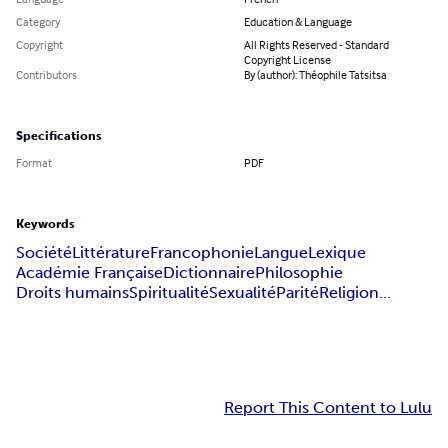
Category
Education & Language
Copyright
All Rights Reserved - Standard
Copyright License
Contributors
By (author): Théophile Tatsitsa
Specifications
Format
PDF
Keywords
Société
Littérature
Francophonie
Langue
Lexique
Académie Française
Dictionnaire
Philosophie
Droits humains
Spiritualité
Sexualité
Parité
Religion…
Report This Content to Lulu