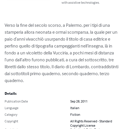
with assistive technologies.
Verso la fine del secolo scorso, a Palermo, per i tipi di una 
stamperia allora neonata e ormai scomparsa, la quale per un 
paio d’anni vivacchiò usurpando il titolo di casa editrice e 
perfino quello di tipografia campeggianti nell’insegna, là in 
fondo a un vicoletto della Vucciria, a pochi mesi di distanza 
l’uno dall’altro furono pubblicati, a cura del sottoscritto, tre 
libretti dallo stesso titolo, Il diario di Lombardo, contraddistinti 
dai sottotitoli primo quaderno, secondo quaderno, terzo 
quaderno.
Details
Publication Date
Sep 28, 2011
Language
Italian
Category
Fiction
Copyright
All Rights Reserved - Standard
Copyright License