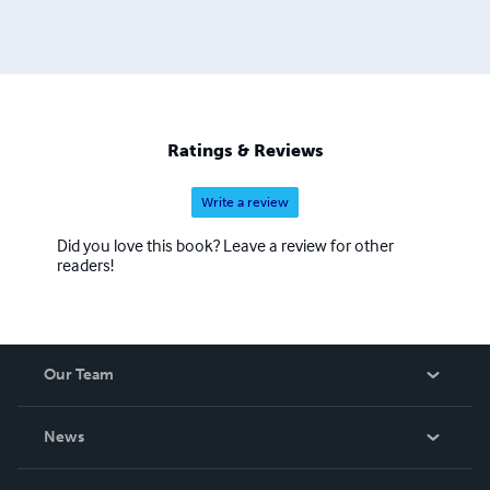
Ratings & Reviews
Write a review
Did you love this book? Leave a review for other
readers!
Our Team
About Us
News
Careers
In The News