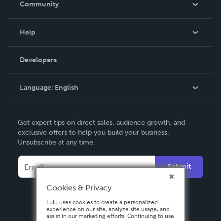
Community
Events
Blog
Help
Videos
Order Lookup
Developers
Podcast
Knowledge Base
Language:
English
Contact Support
English
Get expert tips on direct sales, audience growth, and
Deutsch
exclusive offers to help you build your business.
Unsubscribe at any time.
Français
Italiano
Submit
Español
Cookies & Privacy
Lulu uses cookies to create a personalized
experience on our site, analyze site usage, and
assist in our marketing efforts. Continuing to use