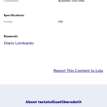
Contributors
By (author): Tullio Testa
Specifications
Format
PDF
Keywords
Diario Lombardo
Report This Content to Lulu
About
testatullioatliberodotit