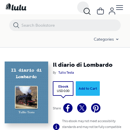
Il diario di Lombardo
Categories
Il diario di Lombardo
By
Tullio Testa
Ebook
Add to Cart
USD 0.00
Share
This ebook may not meet accessibility
standards and may not be fully compatible