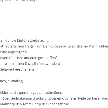
lly printed in 3 - 5 business days
ten) für die tägliche Zielsetzung.

en) mit täglichen Fragen, um Denkprozesse für achtsame Männlichkei
eute angeeignet?

rwert für einen anderen geschaffen?

ute mit meiner Disziplin überwunden?

 Mehrwert geschaffen?

es Journaling.

Männer, die gerne Tagebuch schreiben.

ung des Gedankenausdrucks und der emotionalen Reife bei heranwac
Männer jeden Alters und jeder Lebensphase.
