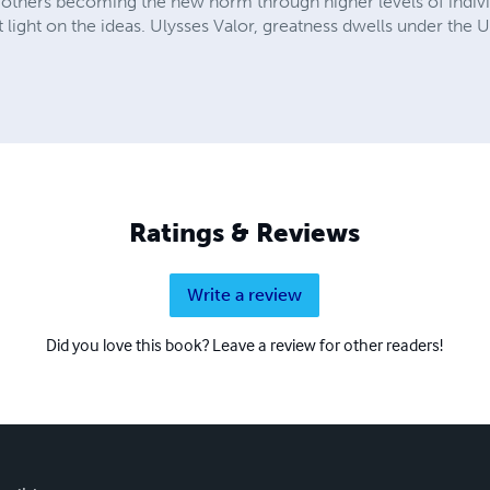
 others becoming the new norm through higher levels of indiv
t light on the ideas. Ulysses Valor, greatness dwells under the U
Ratings & Reviews
Write a review
Did you love this book? Leave a review for other readers!