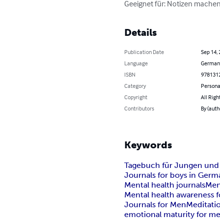
Geeignet für: Notizen machen,
Details
Publication Date
Sep 14,
Language
German
ISBN
978131
Category
Persona
Copyright
All Righ
Contributors
By (auth
Keywords
Tagebuch für Jungen un
Journals for boys in Germ
Mental health journals
Men
Mental health awareness f
Journals for Men
Meditati
emotional maturity for m