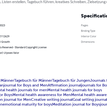
 Listen erstellen, Tagebuch führen, kreatives Schreiben, Zielsetzung
Specificati
 2023
Pages
Binding Type
2112629
Interior Color
l Growth
Dimensions
ts Reserved - Standard Copyright License
or): Ulysses Valor
d Männer
Tagebuch für Männer
Tagebuch für Jungen
Journals
an
journal for Boys and Men
Affirmation journal
journals for B
tal health journals for men
Mental health journals for boys
or Boys
Mental health awareness for Men
Mental health awar
on journal for Men
Creative writing journal
Goal setting journa
en
emotional maturity for boys
Meditation journal for Boys
jou