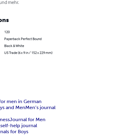
 und mehr.
ons
120
Paperback Perfect Bound
Black & White
US Trade (6 x 9 in / 152 x 229 mm)
 for men in German
oys and Men
Men’s journal
eness
Journal for Men
l
self-help journal
rnals for Boys