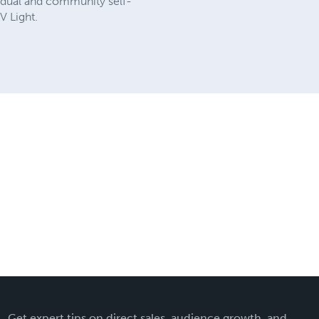
idual and community self-
V Light.
Get expert tips on direct sales, audience growth, and