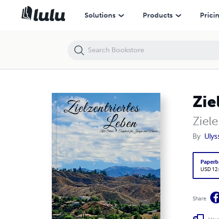
Zielzentriertes Leben
Solutions
Products
Prici
Zie
Ziel
By
Ulys
Paperb
USD 12
Share