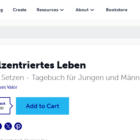
ng
Create
Resources
About
Bookstore
lzentriertes Leben
e Setzen - Tagebuch für Jungen und Männ
ses Valor
ack
Add to Cart
.00