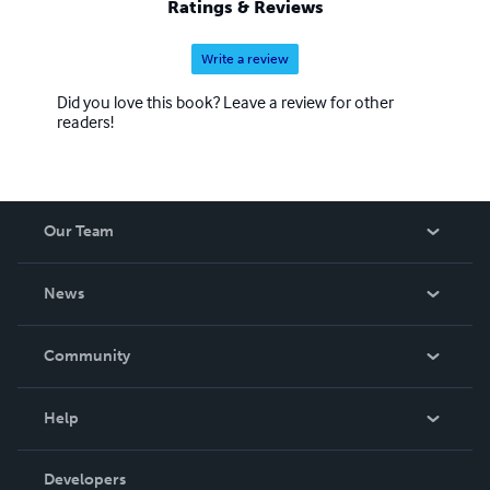
Ratings & Reviews
Write a review
Did you love this book? Leave a review for other
readers!
Our Team
About Us
News
Careers
In The News
Community
Events
Blog
Help
Videos
Order Lookup
Developers
Podcast