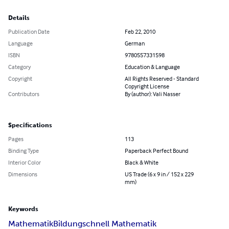
Details
Publication Date
Feb 22, 2010
Language
German
ISBN
9780557331598
Category
Education & Language
Copyright
All Rights Reserved - Standard
Copyright License
Contributors
By (author): Vali Nasser
Specifications
Pages
113
Binding Type
Paperback Perfect Bound
Interior Color
Black & White
Dimensions
US Trade (6 x 9 in / 152 x 229
mm)
Keywords
Mathematik
Bildung
schnell Mathematik