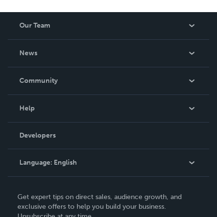
Our Team
About Us
News
Careers
In The News
Community
Events
Blog
Help
Videos
Order Lookup
Developers
Podcast
Knowledge Base
Language:
English
Contact Support
English
Get expert tips on direct sales, audience growth, and
Deutsch
exclusive offers to help you build your business.
Unsubscribe at any time.