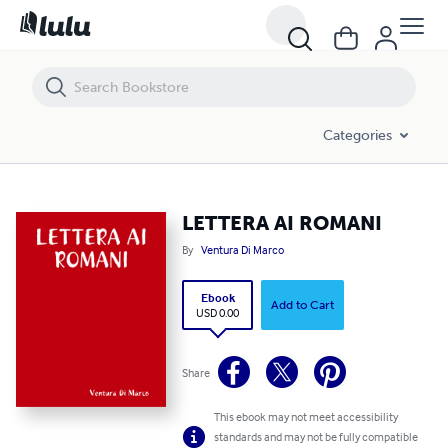
LETTERA AI ROMANI
Categories
LETTERA AI ROMANI
By
Ventura Di Marco
Ebook
Add to Cart
USD 0.00
Share
This ebook may not meet accessibility
standards and may not be fully compatible