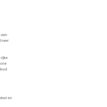
 een

 neer

rijke

wone

dood



eken en
