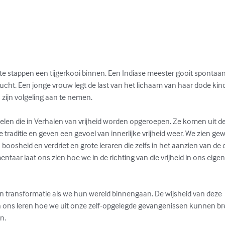
e stappen een tijgerkooi binnen. Een Indiase meester gooit spontaan
lucht. Een jonge vrouw legt de last van het lichaam van haar dode kind
zijn volgeling aan te nemen.

erelen die in Verhalen van vrijheid worden opgeroepen. Ze komen uit de 
e traditie en geven een gevoel van innerlijke vrijheid weer. We zien ge
boosheid en verdriet en grote leraren die zelfs in het aanzien van de 
entaar laat ons zien hoe we in de richting van die vrijheid in ons eigen
 transformatie als we hun wereld binnengaan. De wijsheid van deze

an ons leren hoe we uit onze zelf-opgelegde gevangenissen kunnen br
n.