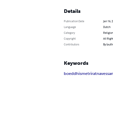
Details
Publication Date
Jan 16, 
Language
Dutch
Category
Religion
Copyright
All Righ
Contributors
By (auth
Keywords
boeddhisme
triratna
vessan