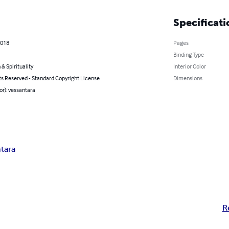
Specificati
2018
Pages
Binding Type
 & Spirituality
Interior Color
ts Reserved - Standard Copyright License
Dimensions
or): vessantara
tara
R