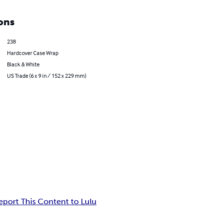
ons
238
Hardcover Case Wrap
Black & White
US Trade (6 x 9 in / 152 x 229 mm)
eport This Content to Lulu