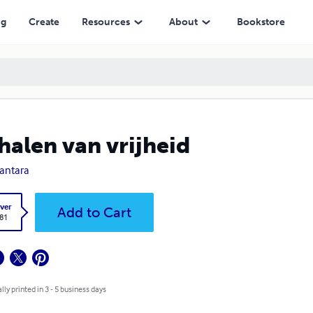
ng
Create
Resources
About
Bookstore
halen van vrijheid
antara
ver
Add to Cart
.81
lly printed in 3 - 5 business days