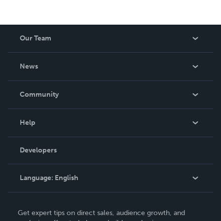
Our Team
About Us
News
Careers
In The News
Community
Events
Blog
Help
Videos
Order Lookup
Developers
Podcast
Knowledge Base
Language:
English
Contact Support
English
Get expert tips on direct sales, audience growth, and
Deutsch