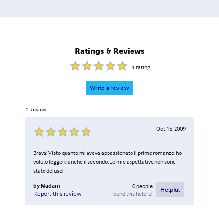
Ratings & Reviews
1
rating
Write a review
1
Review
Oct 15, 2009
Brava! Visto quanto mi aveva appassionato il primo romanzo, ho
voluto leggere anche il secondo. Le mie aspettative non sono
state deluse!
by
Madam
0
people
Helpful
found this helpful
Report this review