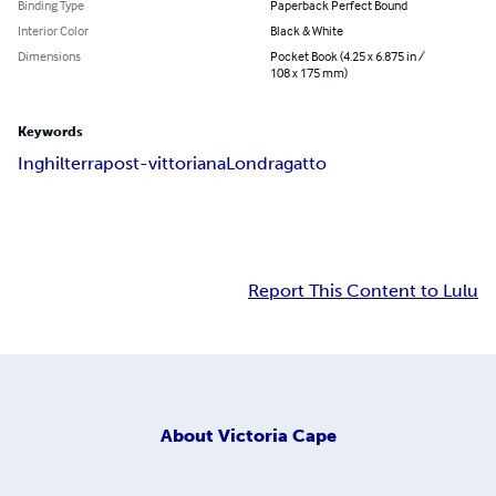
Binding Type
Paperback Perfect Bound
Interior Color
Black & White
Dimensions
Pocket Book (4.25 x 6.875 in /
108 x 175 mm)
Keywords
Inghilterra
post-vittoriana
Londra
gatto
Report This Content to Lulu
About
Victoria Cape