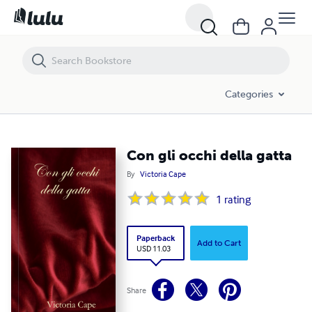
Con gli occhi della gatta
Categories
Con gli occhi della gatta
By
Victoria Cape
1
rating
Paperback
Add to Cart
USD 11.03
Share