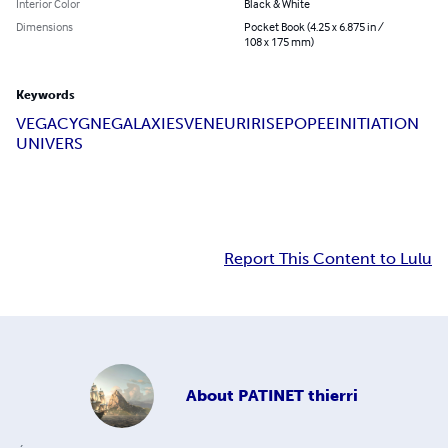
Interior Color
Black & White
Dimensions
Pocket Book (4.25 x 6.875 in /
108 x 175 mm)
Keywords
VEGA
CYGNE
GALAXIES
VENEUR
IRIS
EPOPEE
INITIATION
UNIVERS
Report This Content to Lulu
About
PATINET thierri