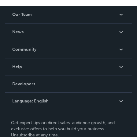
Our Team
About Us
News
Careers
In The News
Community
Events
Blog
Help
Videos
Order Lookup
Developers
Podcast
Knowledge Base
Language:
English
Contact Support
English
Get expert tips on direct sales, audience growth, and
Deutsch
exclusive offers to help you build your business.
Unsubscribe at any time.
Français