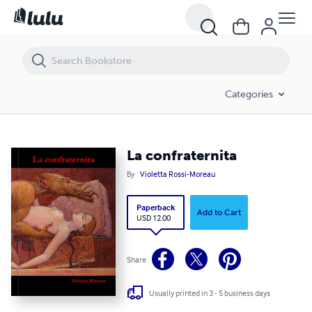
La confraternita
Categories
La confraternita
By
Violetta Rossi-Moreau
Paperback
Add to Cart
USD 12.00
Share
Usually printed in 3 - 5 business days