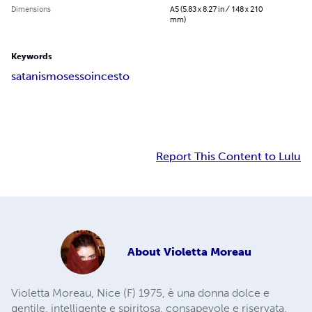
Dimensions
A5 (5.83 x 8.27 in / 148 x 210
mm)
Keywords
satanismo
sesso
incesto
Report This Content to Lulu
About
Violetta Moreau
Violetta Moreau, Nice (F) 1975, è una donna dolce e
gentile, intelligente e spiritosa, consapevole e riservata,