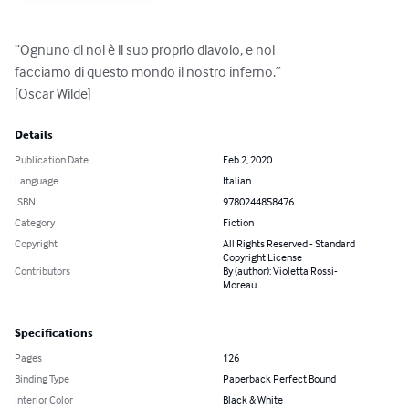
“Ognuno di noi è il suo proprio diavolo, e noi

facciamo di questo mondo il nostro inferno.”

[Oscar Wilde]
Details
Publication Date
Feb 2, 2020
Language
Italian
ISBN
9780244858476
Category
Fiction
Copyright
All Rights Reserved - Standard
Copyright License
Contributors
By (author): Violetta Rossi-
Moreau
Specifications
Pages
126
Binding Type
Paperback Perfect Bound
Interior Color
Black & White