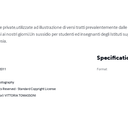
 private,utilizzate ad illustrazione di versi tratti prevalentemente dalle
ni ai nostri giorni.Un sussidio per studenti ed insegnanti degli Istituti s
sia.
Specificati
 2011
Format
hotography
ts Reserved - Standard Copyright License
hor): VITTORIA TOMASSONI