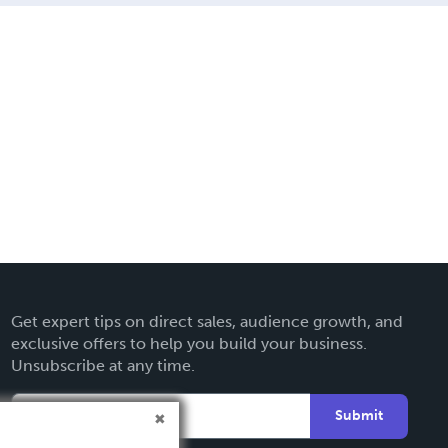
Get expert tips on direct sales, audience growth, and
exclusive offers to help you build your business.
Unsubscribe at any time.
Submit