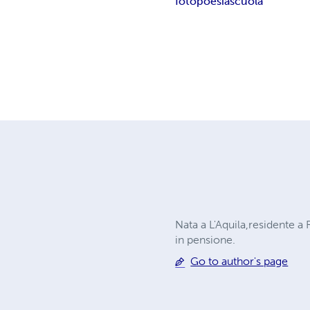
foto
poesia
scuola
Nata a L'Aquila,residente a 
in pensione.
Go to author's page