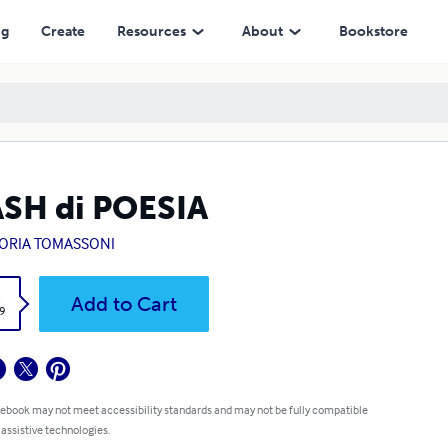
ng
Create
Resources
About
Bookstore
SH di POESIA
TORIA TOMASSONI
k
Add to Cart
9
 ebook may not meet accessibility standards and may not be fully compatible
 assistive technologies.