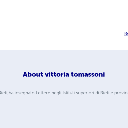
R
About
vittoria tomassoni
Rieti,ha insegnato Lettere negli Istituti superiori di Rieti e prov