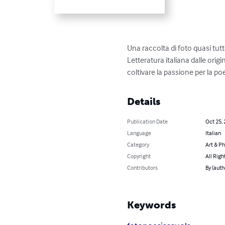
Una raccolta di foto quasi tutte
Letteratura italiana dalle origi
coltivare la passione per la poe
Details
Publication Date
Oct 25,
Language
Italian
Category
Art & P
Copyright
All Righ
Contributors
By (aut
Keywords