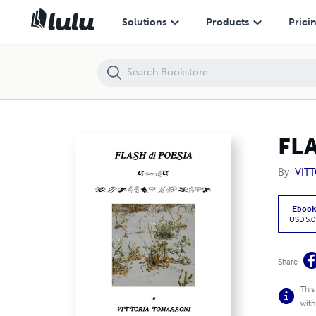
FLASH di POESIA
Solutions
Products
Prici
FLA
By
VIT
Eboo
USD 5.0
Share
This
with