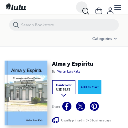
Alma y Espíritu
Categories
Alma y Espíritu
By
Walter Luis Katz
Hardcover
Add to Cart
USD 18.95
Share
Usually printed in 3 - 5 business days