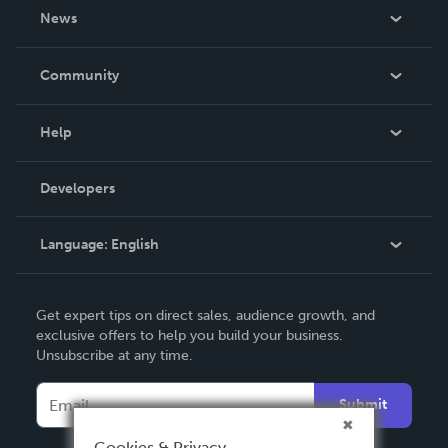
About Us
News
Careers
In The News
Community
Events
Blog
Help
Videos
Order Lookup
Developers
Podcast
Knowledge Base
Language:
English
Contact Support
English
Get expert tips on direct sales, audience growth, and
Deutsch
exclusive offers to help you build your business.
Unsubscribe at any time.
Français
Italiano
Submit
Español
Cookies & Privacy