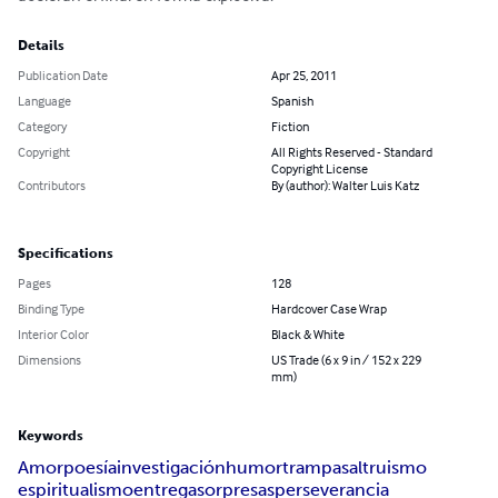
Details
Publication Date
Apr 25, 2011
Language
Spanish
Category
Fiction
Copyright
All Rights Reserved - Standard
Copyright License
Contributors
By (author): Walter Luis Katz
Specifications
Pages
128
Binding Type
Hardcover Case Wrap
Interior Color
Black & White
Dimensions
US Trade (6 x 9 in / 152 x 229
mm)
Keywords
Amor
poesía
investigación
humor
trampas
altruismo
espiritualismo
entrega
sorpresas
perseverancia