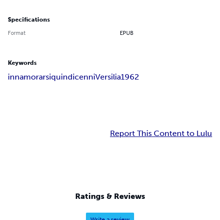
Specifications
Format
EPUB
Keywords
innamorarsi
quindicenni
Versilia
1962
Report This Content to Lulu
Ratings & Reviews
Write a review