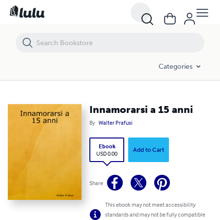
Innamorarsi a 15 anni
Categories
Innamorarsi a 15 anni
By
Walter Prafusi
Ebook
Add to Cart
USD 0.00
Share
This ebook may not meet accessibility
standards and may not be fully compatible