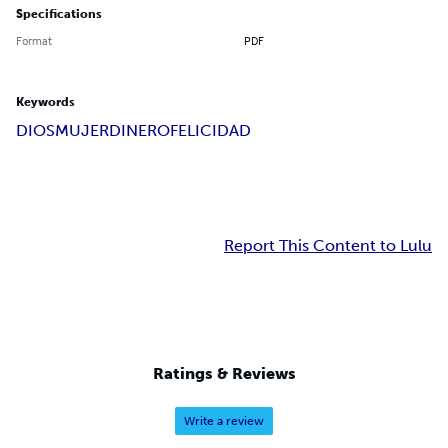
Specifications
Format
PDF
Keywords
DIOS
MUJER
DINERO
FELICIDAD
Report This Content to Lulu
Ratings & Reviews
Write a review