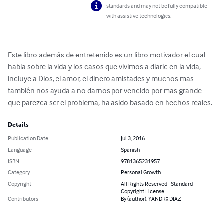
standards and may not be fully compatible
with assistive technologies.
Este libro además de entretenido es un libro motivador el cual 
habla sobre la vida y los casos que vivimos a diario en la vida, 
incluye a Dios, el amor, el dinero amistades y muchos mas 
también nos ayuda a no darnos por vencido por mas grande 
que parezca ser el problema, ha asido basado en hechos reales.
Details
Publication Date
Jul 3, 2016
Language
Spanish
ISBN
9781365231957
Category
Personal Growth
Copyright
All Rights Reserved - Standard
Copyright License
Contributors
By (author): YANDRX DIAZ