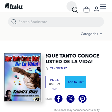
!QUE TANTO CONOCE USTED DE LA VIDA!
Categories
!QUE TANTO CONOCE
USTED DE LA VIDA!
By
YANDRX DIAZ
Ebook
Add to Cart
USD 8.99
Share
This ebook may not meet accessibility