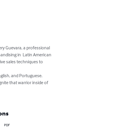
ery Guevara, a professional 
ndising in  Latin American 
ve sales techniques to 
nglish, and Portuguese. 
ite that warrior inside of 
ons
PDF