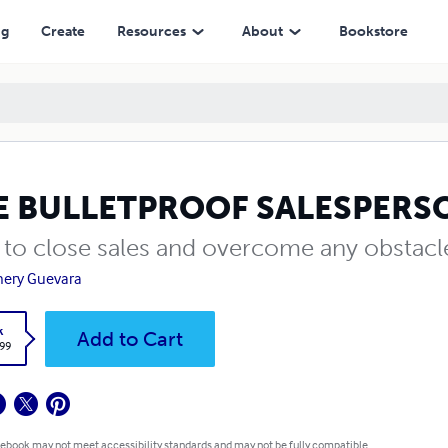
ng
Create
Resources
About
Bookstore
E BULLETPROOF SALESPERS
to close sales and overcome any obstacl
ery Guevara
k
Add to Cart
.99
 ebook may not meet accessibility standards and may not be fully compatible