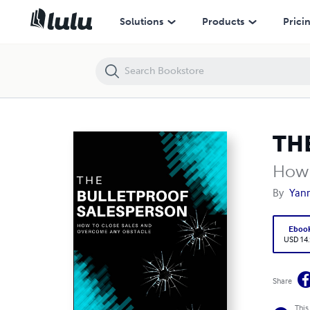
THE BULLETPROOF SALESPERSON
Solutions
Products
Prici
TH
How 
By
Yann
Eboo
USD 14
Share
This