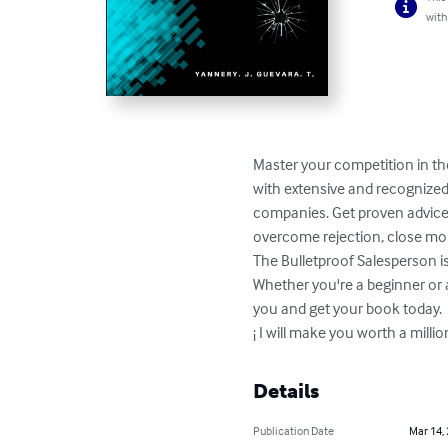
with
Master your competition in the
with extensive and recognized
companies. Get proven advice 
overcome rejection, close mor
The Bulletproof Salesperson is
Whether you're a beginner or a
you and get your book today.

¡ I will make you worth a million
Details
Publication Date
Mar 14,