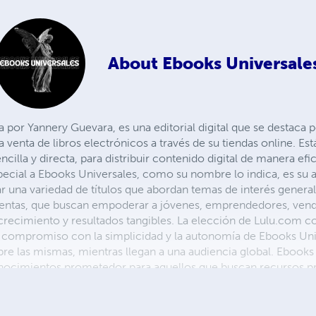
About
Ebooks Universale
a por Yannery Guevara, es una editorial digital que se destaca
a venta de libros electrónicos a través de su tiendas online. Es
cilla y directa, para distribuir contenido digital de manera efi
ecial a Ebooks Universales, como su nombre lo indica, es su a
r una variedad de títulos que abordan temas de interés general
e ventas, que buscan empoderar a jóvenes, emprendedores, ve
crecimiento y resultados tangibles. La elección de Lulu.com 
ro compromiso con la simplicidad y la autonomía de Ebooks Uni
re las mismas, mientras llegan a una audiencia global. Ebooks
cimientos prometedor para aquellos que buscan recursos prá
versales combina la flexibilidad de la autopublicación con una 
ntenido útil y bien presentado. Si buscas ebooks que inspiren
 te ofrecemos una opción valiosa para explorar.