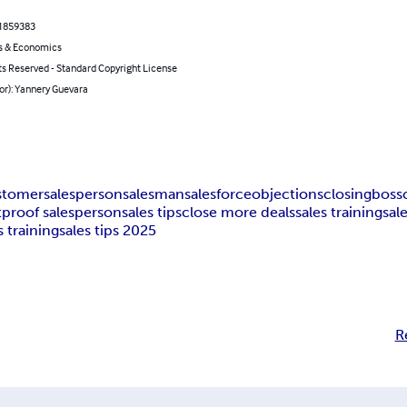
1859383
s & Economics
ts Reserved - Standard Copyright License
or): Yannery Guevara
stomer
salesperson
salesman
salesforce
objections
closing
boss
tproof salesperson
sales tips
close more deals
sales training
sal
s training
sales tips 2025
R