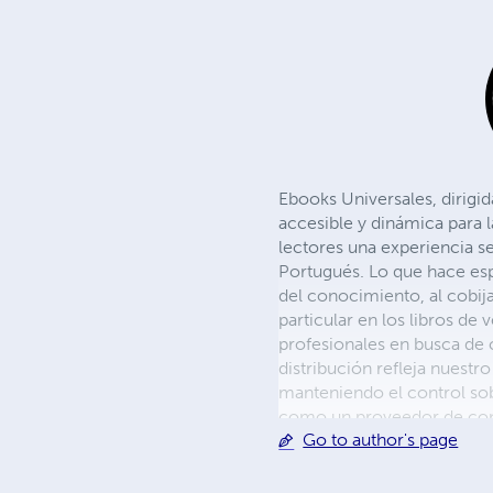
Ebooks Universales, dirigid
accesible y dinámica para l
lectores una experiencia sen
Portugués. Lo que hace esp
del conocimiento, al cobija
particular en los libros d
profesionales en busca de 
distribución refleja nuest
manteniendo el control sob
como un proveedor de cono
Go to author's page
formato digital. Ebooks Uni
quienes desean adquirir co
en el ámbito de las ventas,