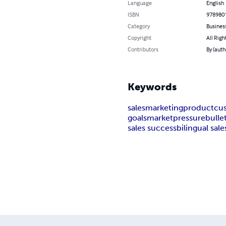
Language
English
ISBN
978980
Category
Busines
Copyright
All Righ
Contributors
By (auth
Keywords
sales
marketing
product
cu
goals
market
pressure
bulle
sales success
bilingual sale