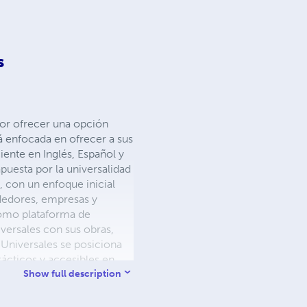
s
 por ofrecer una opción
tá enfocada en ofrecer a sus
ciente en Inglés, Español y
puesta por la universalidad
, con un enfoque inicial
ndedores, empresas y
como plataforma de
versales con sus obras,
 Universales se posiciona
cticos y accesibles en
visión amplia, ideal para
Show full description
 y enseñen, especialmente