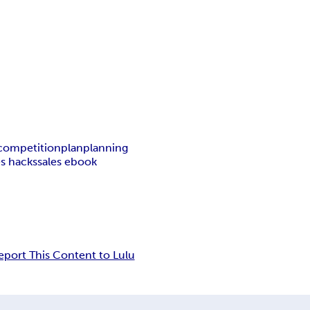
competition
plan
planning
es hacks
sales ebook
eport This Content to Lulu