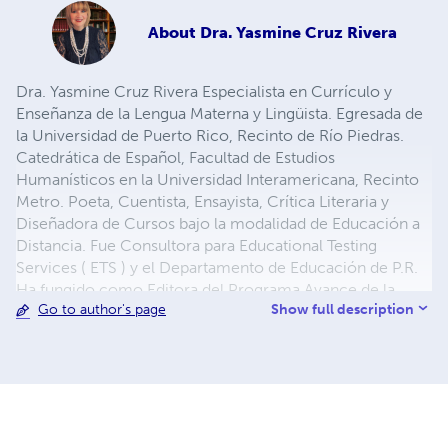
About
Dra. Yasmine Cruz Rivera
Dra. Yasmine Cruz Rivera Especialista en Currículo y
Enseñanza de la Lengua Materna y Lingüista. Egresada de
la Universidad de Puerto Rico, Recinto de Río Piedras.
Catedrática de Español, Facultad de Estudios
Humanísticos en la Universidad Interamericana, Recinto
Metro. Poeta, Cuentista, Ensayista, Crítica Literaria y
Diseñadora de Cursos bajo la modalidad de Educación a
Distancia. Fue Consultora para Educational Testing
Services ( ETS ) y el Departamento de Educación de P.R.
Ha fungido como Editora del Programa Avance de la
Show full description
Go to author's page
Universidad Interamericana de Puerto Rico y Del
Programa Regular del Departamento de Educación. Para
talleres y conferencias puede comunicarse a:
yasminecruz@me.com
yasminecruzrivera@outlook.com
Ofrece talleres y conferencias sobre: Literatura,
comunicación, buen uso del español, educación virtual,
e-learning, escritura creativa y terapéutica, escritura de