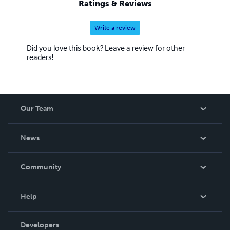
Ratings & Reviews
narrativa y poesía, charlas para niños, adolescentes,
adultos y charlas sobre cada uno de sus libros. BLOG:
Write a review
https://literaturayredaccion.blogspot.com/
Did you love this book? Leave a review for other
readers!
Our Team
About Us
News
Careers
In The News
Community
Events
Blog
Help
Videos
Order Lookup
Developers
Podcast