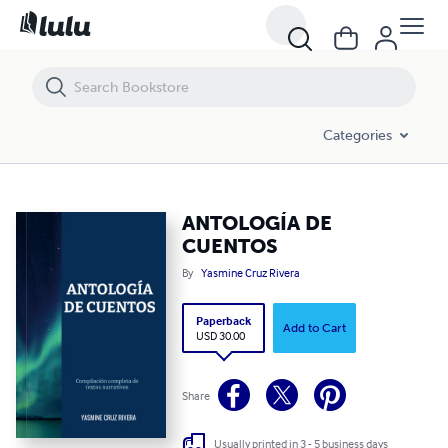
ANTOLOGÍA DE CUENTOS
Categories
ANTOLOGÍA DE
CUENTOS
By
Yasmine Cruz Rivera
Paperback
Add to Cart
USD 30.00
Share
Usually printed in 3 - 5 business days