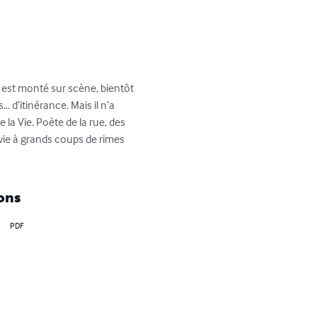
l est monté sur scène, bientôt 
… d’itinérance. Mais il n’a 
 la Vie. Poète de la rue, des 
 vie à grands coups de rimes 
ons
PDF