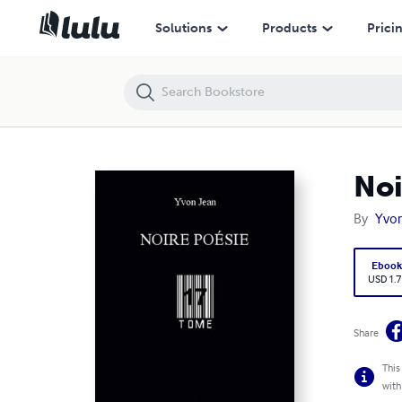
Noire Poésie Tome 17
Solutions
Products
Prici
Noi
By
Yvon
Eboo
USD 1.7
Share
This
with