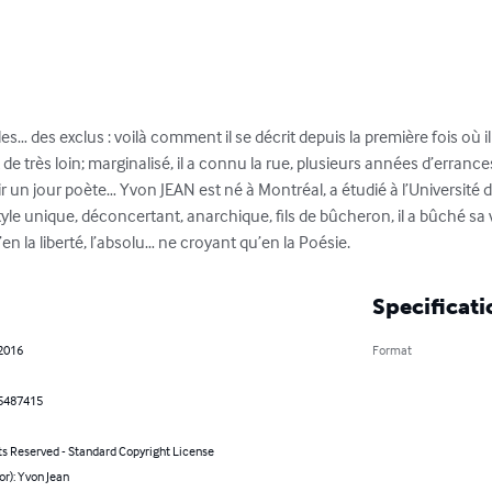
es… des exclus : voilà comment il se décrit depuis la première fois où i
de très loin; marginalisé, il a connu la rue, plusieurs années d’errances
r un jour poète… Yvon JEAN est né à Montréal, a étudié à l’Université de
tyle unique, déconcertant, anarchique, fils de bûcheron, il a bûché sa
en la liberté, l’absolu… ne croyant qu’en la Poésie.
Specificati
 2016
Format
5487415
ts Reserved - Standard Copyright License
or): Yvon Jean