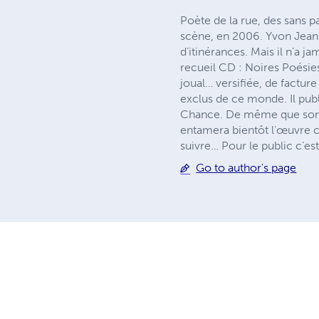
Poète de la rue, des sans p
scène, en 2006. Yvon Jean r
d’itinérances. Mais il n’a 
recueil CD : Noires Poésie
joual… versifiée, de factur
exclus de ce monde. Il publ
Chance. De même que son œ
entamera bientôt l’œuvre c
suivre… Pour le public c’es
Go to author's page