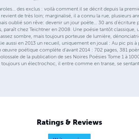
aroles… des exclus : voilà comment il se décrit depuis la premiè
evient de très loin; marginalisé, il a connu la rue, plusieurs 
jamais oublié son rêve: devenir un jour poète… 30 ans d’écriture 
s, paraît chez Teichtner en 2008. Une poésie tantôt classique,
e assez sombre, mais toujours porteuse de lumière, dénonciatri
ie aussi en 2013 un recueil, uniquement en joual : Au pic pis à
uvre poétique complète d’avant 2014 : 702 pages, 381 poèmes
olossale de la publication de ses Noires Poésies Tome 1 à 100
t toujours un électrochoc, il entre comme en transe, se sentant e
Ratings & Reviews