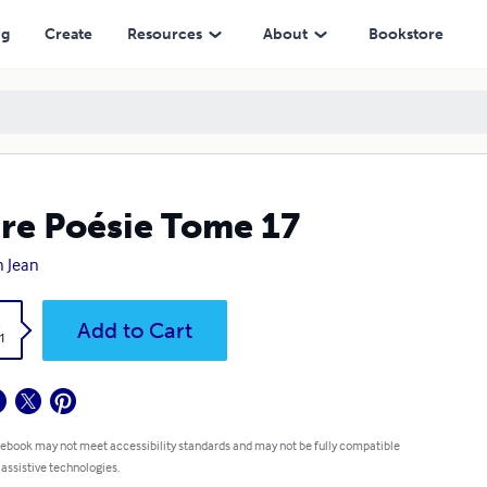
ng
Create
Resources
About
Bookstore
re Poésie Tome 17
 Jean
k
Add to Cart
1
 ebook may not meet accessibility standards and may not be fully compatible
 assistive technologies.