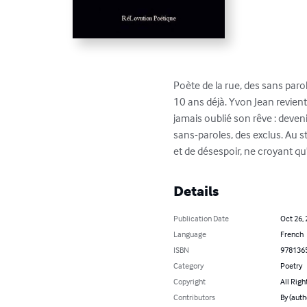
Poète de la rue, des sans parol
10 ans déjà. Yvon Jean revient 
jamais oublié son rêve : deveni
sans-paroles, des exclus. Au s
et de désespoir, ne croyant qu’
Details
Publication Date
Oct 26,
Language
French
ISBN
978136
Category
Poetry
Copyright
All Righ
Contributors
By (auth