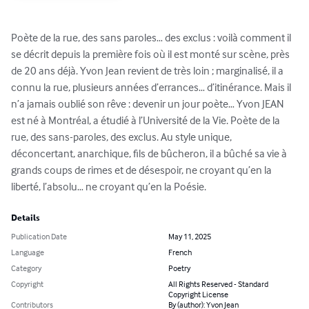
Poète de la rue, des sans paroles… des exclus : voilà comment il 
se décrit depuis la première fois où il est monté sur scène, près 
de 20 ans déjà. Yvon Jean revient de très loin ; marginalisé, il a 
connu la rue, plusieurs années d’errances… d’itinérance. Mais il 
n’a jamais oublié son rêve : devenir un jour poète… Yvon JEAN 
est né à Montréal, a étudié à l’Université de la Vie. Poète de la 
rue, des sans-paroles, des exclus. Au style unique, 
déconcertant, anarchique, fils de bûcheron, il a bûché sa vie à 
grands coups de rimes et de désespoir, ne croyant qu’en la 
liberté, l’absolu… ne croyant qu’en la Poésie.
Details
Publication Date
May 11, 2025
Language
French
Category
Poetry
Copyright
All Rights Reserved - Standard
Copyright License
Contributors
By (author): Yvon Jean