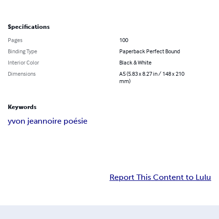
Specifications
Pages
100
Binding Type
Paperback Perfect Bound
Interior Color
Black & White
Dimensions
A5 (5.83 x 8.27 in / 148 x 210
mm)
Keywords
yvon jean
noire poésie
Report This Content to Lulu