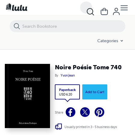
Noire Poésie Tome 740
Categories
Noire Poésie Tome 740
By
Yvon Jean
Paperback
Add to Cart
USD 6.20
Share
Usually printed in 3 - 5 business days