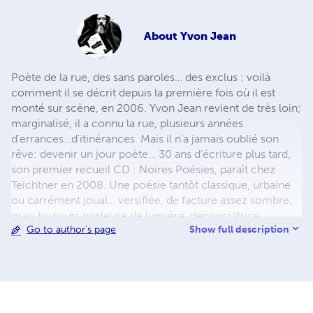
About
Yvon Jean
Poète de la rue, des sans paroles… des exclus : voilà
comment il se décrit depuis la première fois où il est
monté sur scène, en 2006. Yvon Jean revient de très loin;
marginalisé, il a connu la rue, plusieurs années
d’errances…d’itinérances. Mais il n’a jamais oublié son
rêve: devenir un jour poète… 30 ans d’écriture plus tard,
son premier recueil CD : Noires Poésies, paraît chez
Teichtner en 2008. Une poésie tantôt classique, urbaine
ou carrément joual… versifiée, de facture assez sombre,
mais toujours porteuse de lumière, dénonciatrice,
Show full description
Go to author's page
donnant la parole aux exclus de ce monde. Il publie aussi
en 2013 un recueil, uniquement en joual : Au pic pis à
pelle aux Éditions Première Chance. De même que son
œuvre poétique complète d’avant 2014 : 702 pages, 381
poèmes, 35 ans d’écriture. Il entamera bientôt l’œuvre
colossale de la publication de ses Noires Poésies Tome 1