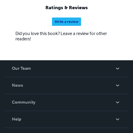
à 1000, 100 pages chacun, à suivre… Pour le public c’est
Ratings & Reviews
toujours un électrochoc, il entre comme en transe, se
sentant enfin vivre, exister.
Write a review
Did you love this book? Leave a review for other
readers!
Our Team
About Us
News
Careers
In The News
Community
Events
Blog
Help
Videos