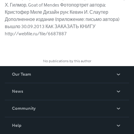
Х. Гилмор, Goat of Mendes Фотопортрет автора:
Кристофер Миле Дизайн рун: Кевин И. Слаутер
Дополненное издание (приложение: письмо автора)
вышло 30.09.2013 КAK ЗАКАЗАТЬ КНИГУ
http://webfile.ru/file/6687887
No publications by this author
Our Team
About Us
News
Careers
In The News
Community
Events
Blog
Help
Videos