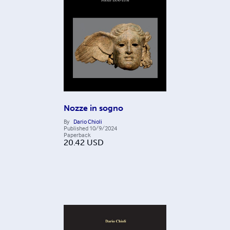
Nozze in sogno
By
Dario Chioli
Published
10/9/2024
Paperback
20.42
USD