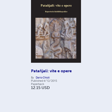
Patañjali: vite e opere
By
Dario Chioli
Published
4/12/2015
Paperback
12.15
USD