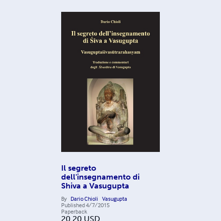
Il segreto
dell'insegnamento di
Shiva a Vasugupta
By
Dario Chioli
Vasugupta
Published
4/7/2015
Paperback
20.20
USD