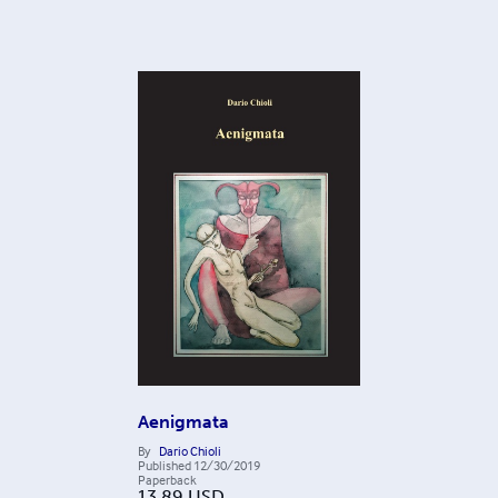
Aenigmata
By
Dario Chioli
Published
12/30/2019
Paperback
13.89
USD