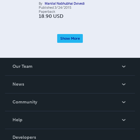
By
Manilal Nabhubhai Dvivedi
Published
3/24/2015
Paperback
18.90
USD
Show More
Our Team
About Us
News
Careers
In The News
Community
Events
Blog
Help
Videos
Order Lookup
Developers
Podcast