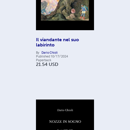
Il viandante nel suo
labirinto
By
Dario Chioli
Published
10/17/2024
Paperback
21.54
USD