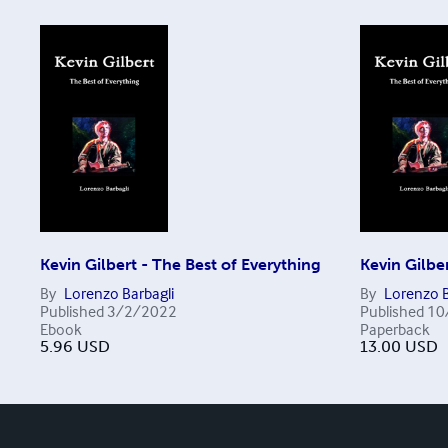
Kevin Gilbert - The Best of Everything
Kevin Gilbe
By
Lorenzo Barbagli
By
Lorenzo B
Published
3/2/2022
Published
10
Ebook
Paperback
5.96
USD
13.00
USD