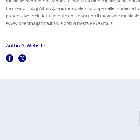
musicale "Wonderous Stories" e con la fanzine "Dusk", scrivendo ar
ha creato il blog Altprogcore, nel quale si occupa delle moderne f
progressive rock. Attualmente collabora con il magazine musical
(www.openmagazine.info) e con la rivista PROG Italia.
Author's Website