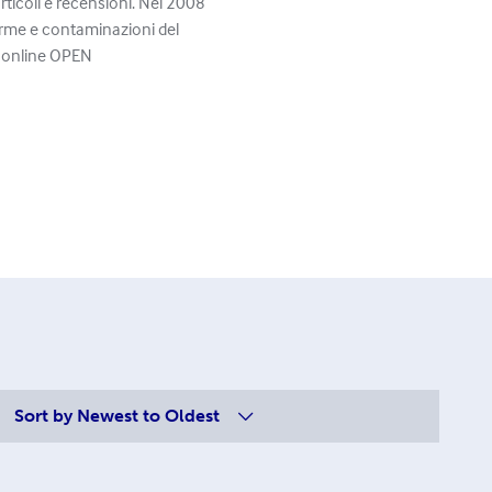
ticoli e recensioni. Nel 2008
orme e contaminazioni del
e online OPEN
Sort by
Newest to Oldest