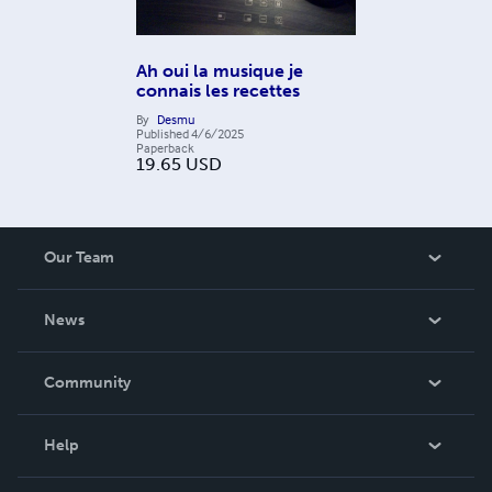
Ah oui la musique je
connais les recettes
By
Desmu
Published
4/6/2025
Paperback
19.65
USD
Our Team
About Us
News
Careers
In The News
Community
Events
Blog
Help
Videos