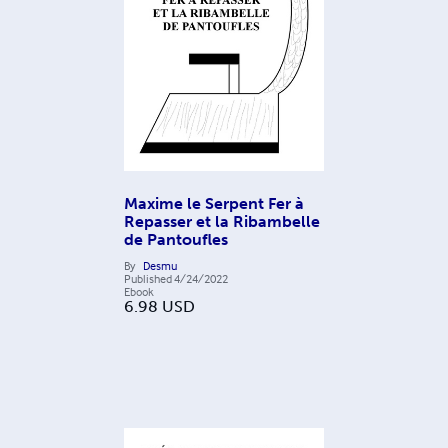
Maxime le Serpent Fer à
Repasser et la Ribambelle
de Pantoufles
By
Desmu
Published
4/24/2022
Ebook
6.98
USD