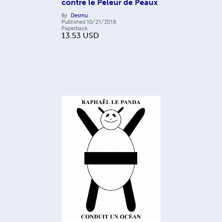
contre le Peleur de Peaux
By
Desmu
Published
10/21/2018
Paperback
13.53
USD