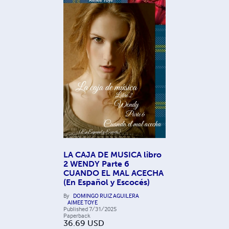
LA CAJA DE MUSICA libro
2 WENDY Parte 6
CUANDO EL MAL ACECHA
(En Español y Escocés)
By
DOMINGO RUIZ AGUILERA
AIMEE TOYE
Published
7/31/2025
Paperback
36.69
USD