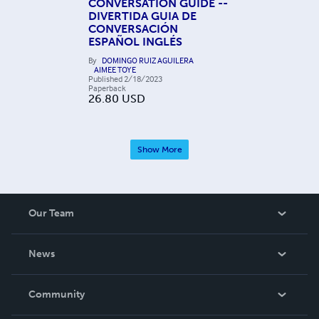
CONVERSATION GUIDE --
DIVERTIDA GUIA DE
CONVERSACIÓN
ESPAÑOL INGLÉS
By
DOMINGO RUIZ AGUILERA
AIMEE TOYE
Published
2/18/2023
Paperback
26.80
USD
Show More
Our Team
About Us
News
Careers
In The News
Community
Events