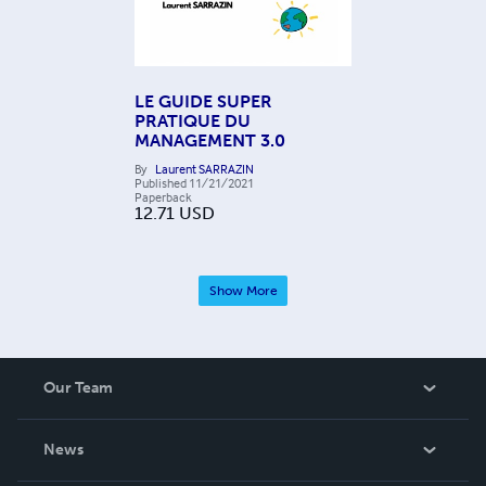
LE GUIDE SUPER
PRATIQUE DU
MANAGEMENT 3.0
By
Laurent SARRAZIN
Published
11/21/2021
Paperback
12.71
USD
Show More
Our Team
About Us
News
Careers