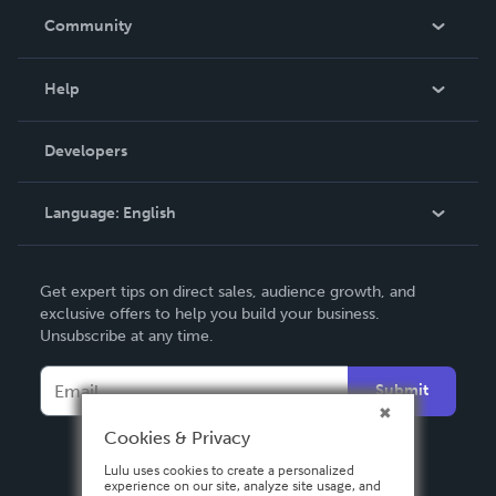
In The News
Community
Events
Blog
Help
Videos
Order Lookup
Developers
Podcast
Knowledge Base
Language:
English
Contact Support
English
Get expert tips on direct sales, audience growth, and
Deutsch
exclusive offers to help you build your business.
Unsubscribe at any time.
Français
Italiano
Submit
Español
Cookies & Privacy
Lulu uses cookies to create a personalized
experience on our site, analyze site usage, and