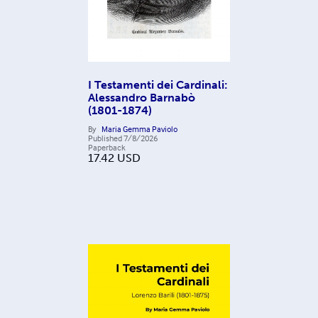
I Testamenti dei Cardinali:
Alessandro Barnabò
(1801-1874)
By
Maria Gemma Paviolo
Published
7/8/2026
Paperback
17.42
USD