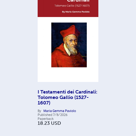
I Testamenti dei Cardinali:
Tolomeo Gallio (1527-
1607)
By
Maria Gemma Paviolo
Published
7/8/2026
Paperback
18.23
USD