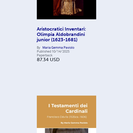
Aristocratici Inventari:
Olimpia Aldobrandini
junior (1623-1681)
By
Maria Gemma Paviolo
Published
10/14/2025
Paperback
87.34
USD