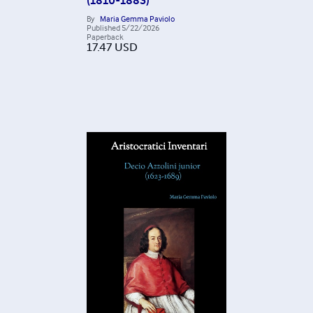
(1810-1883)
By
Maria Gemma Paviolo
Published
5/22/2026
Paperback
17.47
USD