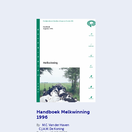
Handboek Melkwinning
1996
By
M.C. Van der Haven
C.J.A.M. De Koning