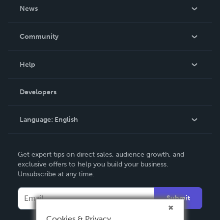
About Us
News
Careers
In The News
Community
Events
Blog
Help
Videos
Order Lookup
Developers
Podcast
Knowledge Base
Language:
English
Contact Support
English
Get expert tips on direct sales, audience growth, and
Deutsch
exclusive offers to help you build your business.
Unsubscribe at any time.
Français
Italiano
Submit
Español
Cookies & Privacy