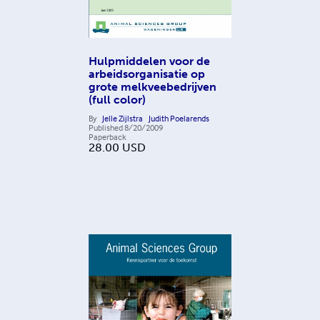
Hulpmiddelen voor de
arbeidsorganisatie op
grote melkveebedrijven
(full color)
By
Jelle Zijlstra
Judith Poelarends
Published
8/20/2009
Paperback
28.00
USD