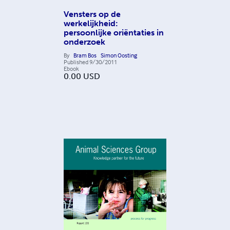
Vensters op de
werkelijkheid:
persoonlijke oriëntaties in
onderzoek
By
Bram Bos
Simon Oosting
Published
9/30/2011
Ebook
0.00
USD