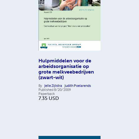
Hulpmiddelen voor de
arbeidsorganisatie op
grote melkveebedrijven
(zwart-wit)
By
Jelle Zijlstra
Judith Poelarends
Published
8/20/2009
Paperback
7.35
USD