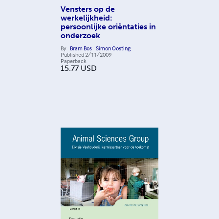
Vensters op de
werkelijkheid:
persoonlijke oriëntaties in
onderzoek
By
Bram Bos
Simon Oosting
Published
2/11/2009
Paperback
15.77
USD