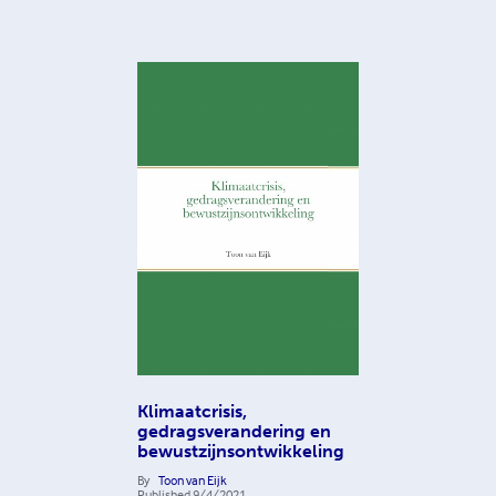
Klimaatcrisis,
gedragsverandering en
bewustzijnsontwikkeling
By
Toon van Eijk
Published
9/4/2021