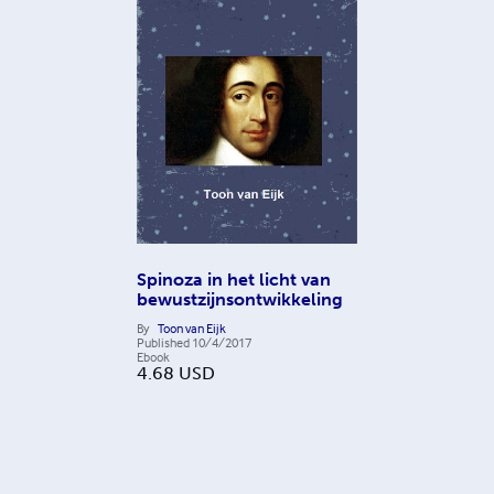
Spinoza in het licht van
bewustzijnsontwikkeling
By
Toon van Eijk
Published
10/4/2017
Ebook
4.68
USD