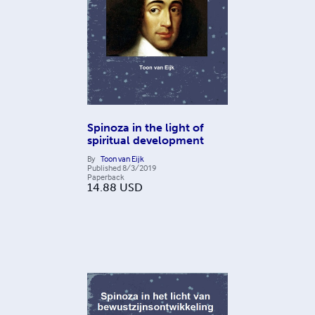
Spinoza in the light of
spiritual development
By
Toon van Eijk
Published
8/3/2019
Paperback
14.88
USD