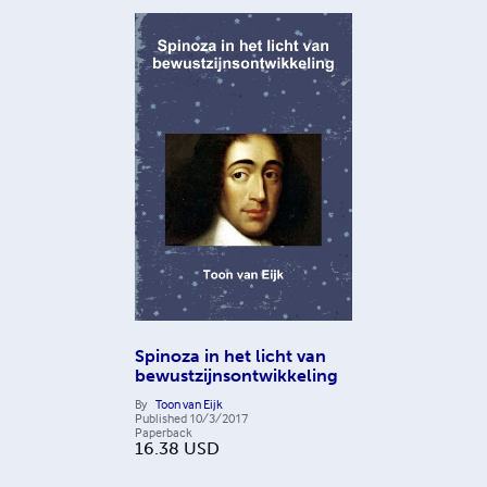
Spinoza in het licht van
bewustzijnsontwikkeling
By
Toon van Eijk
Published
10/3/2017
Paperback
16.38
USD