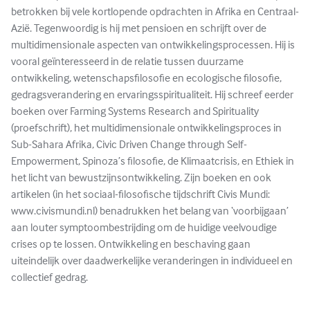
betrokken bij vele kortlopende opdrachten in Afrika en Centraal-
Azië. Tegenwoordig is hij met pensioen en schrijft over de
multidimensionale aspecten van ontwikkelingsprocessen. Hij is
vooral geïnteresseerd in de relatie tussen duurzame
ontwikkeling, wetenschapsfilosofie en ecologische filosofie,
gedragsverandering en ervaringsspiritualiteit. Hij schreef eerder
boeken over Farming Systems Research and Spirituality
(proefschrift), het multidimensionale ontwikkelingsproces in
Sub-Sahara Afrika, Civic Driven Change through Self-
Empowerment, Spinoza’s filosofie, de Klimaatcrisis, en Ethiek in
het licht van bewustzijnsontwikkeling. Zijn boeken en ook
artikelen (in het sociaal-filosofische tijdschrift Civis Mundi:
www.civismundi.nl) benadrukken het belang van ‘voorbijgaan’
aan louter symptoombestrijding om de huidige veelvoudige
crises op te lossen. Ontwikkeling en beschaving gaan
uiteindelijk over daadwerkelijke veranderingen in individueel en
collectief gedrag.