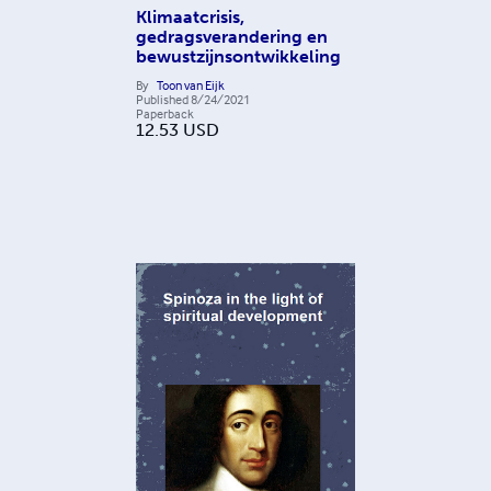
Klimaatcrisis,
gedragsverandering en
bewustzijnsontwikkeling
By
Toon van Eijk
Published
8/24/2021
Paperback
12.53
USD