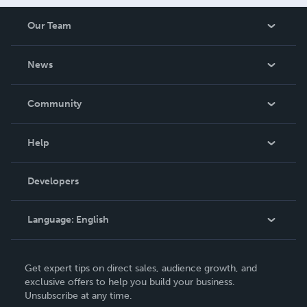
Our Team
About Us
News
Careers
In The News
Community
Events
Blog
Help
Videos
Order Lookup
Developers
Podcast
Knowledge Base
Language:
English
Contact Support
English
Get expert tips on direct sales, audience growth, and
Deutsch
exclusive offers to help you build your business.
Unsubscribe at any time.
Français