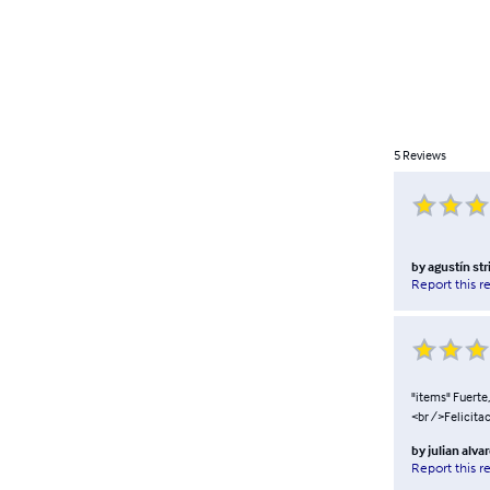
5
Reviews
by
agustín str
Report this r
"items" Fuerte
<br />Felicitac
by
julian alva
Report this r