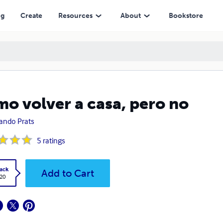
ng
Create
Resources
About
Bookstore
o volver a casa, pero no
ando Prats
5
ratings
ack
Add to Cart
.20