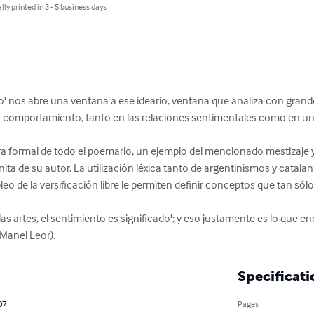
lly printed in 3 - 5 business days
no' nos abre una ventana a ese ideario, ventana que analiza con grande
su comportamiento, tanto en las relaciones sentimentales como en u
ra formal de todo el poemario, un ejemplo del mencionado mestizaje y 
ita de su autor. La utilización léxica tanto de argentinismos y cata
eo de la versificación libre le permiten definir conceptos que tan sólo
las artes, el sentimiento es significado'; y eso justamente es lo que 
 Manel Leor).
Specificati
07
Pages