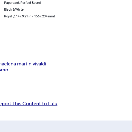
Paperback Perfect Bound
Black & White
Royal (6.14 x 9.21 in / 156 x 234 mm)
na
elena martin vivaldi
ismo
eport This Content to Lulu