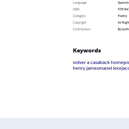
Language
Spanish
ISBN
978184
Category
Poetry
Copyright
All Righ
Contributors
By (auth
Keywords
volver a casa
back home
po
henry james
manel leor
jac