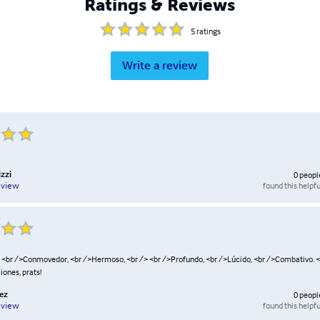
Ratings & Reviews
5
ratings
Write a review
izzi
0
peopl
found this helpfu
eview
, <br />Conmovedor, <br />Hermoso, <br /> <br />Profundo, <br />Lúcido, <br />Combativo. <
iones, prats!
rez
0
peopl
found this helpfu
eview