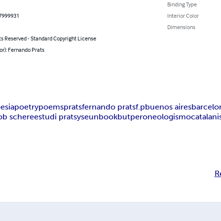
Binding Type
7999931
Interior Color
Dimensions
ts Reserved - Standard Copyright License
or): Fernando Prats
esia
poetry
poems
prats
fernando prats
f.p
buenos aires
barcelo
ob schere
estudi prats
yseunbook
but
pero
neologismo
catalan
R