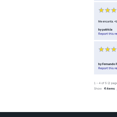
Me encanta. <br
by
patricia
Report this r
by
Fernando P
Report this r
1
-
4
of
5
(
2
pag
Show
4 items