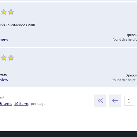
 />Felicitaciones Milll!
0
peopl
found this helpfu
eview
rats
0
peopl
found this helpfu
eview
es
)
8 items
16 items
per page