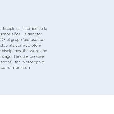
 disciplinas, el cruce de la
uchos años. Es director
GO, el grupo ‘pictosófico
andoprats.com/colofon/
 disciplines, the word and
rs ago. He’s the creative
tions), the ‘pictosophic
ats.com/impressum