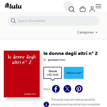
le donne degli altri n° 2
Categories
le donne degli altri n° 2
By
giuseppe muru
Ebook
Add to Cart
USD 10.05
Share
This ebook may not meet accessibility
standards and may not be fully compatible