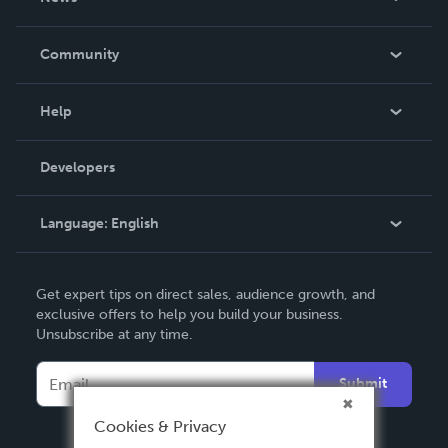
Careers
In The News
Community
Events
Blog
Help
Videos
Order Lookup
Developers
Podcast
Knowledge Base
Language:
English
Contact Support
English
Get expert tips on direct sales, audience growth, and
Deutsch
exclusive offers to help you build your business.
Unsubscribe at any time.
Français
Italiano
Submit
Español
Cookies & Privacy