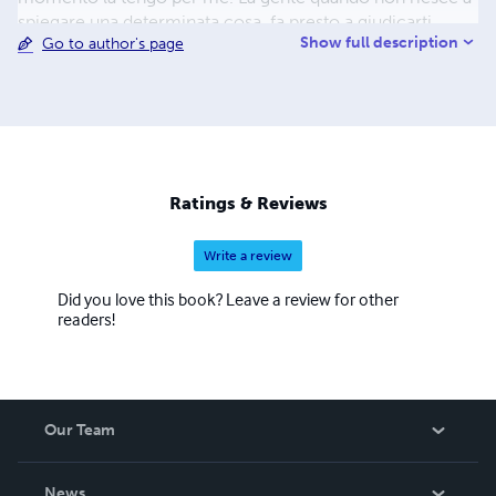
spiegare una determinata cosa, fa presto a giudicarti
Show full description
Go to author's page
matto, e io vorrei esserlo ma purtroppo non lo sono, per
questo uso la ragione e cerco spiegazioni logiche
giuseppe_muru@libero.it
Ratings & Reviews
Write a review
Did you love this book? Leave a review for other
readers!
Our Team
About Us
News