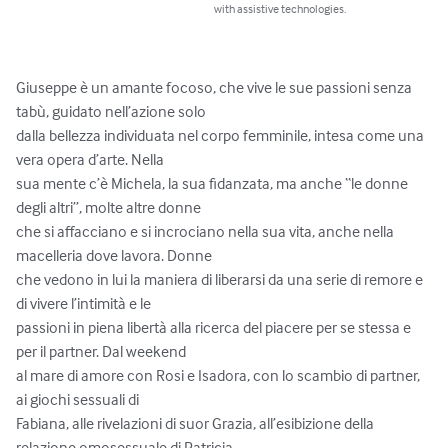
with assistive technologies.
Giuseppe è un amante focoso, che vive le sue passioni senza 
tabù, guidato nell’azione solo 

dalla bellezza individuata nel corpo femminile, intesa come una 
vera opera d’arte. Nella 

sua mente c’è Michela, la sua fidanzata, ma anche “le donne 
degli altri”, molte altre donne 

che si affacciano e si incrociano nella sua vita, anche nella 
macelleria dove lavora. Donne 

che vedono in lui la maniera di liberarsi da una serie di remore e 
di vivere l’intimità e le 

passioni in piena libertà alla ricerca del piacere per se stessa e 
per il partner. Dal weekend 

al mare di amore con Rosi e Isadora, con lo scambio di partner, 
ai giochi sessuali di 

Fabiana, alle rivelazioni di suor Grazia, all’esibizione della 
relazione omosessuale di Patricia 
